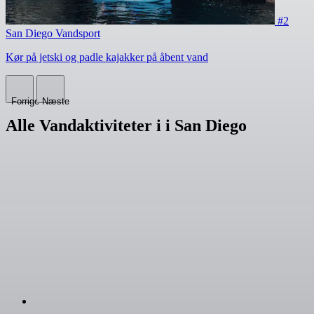
#2
San Diego Vandsport
Kør på jetski og padle kajakker på åbent vand
Forrige
Næste
Alle Vandaktiviteter i i San Diego