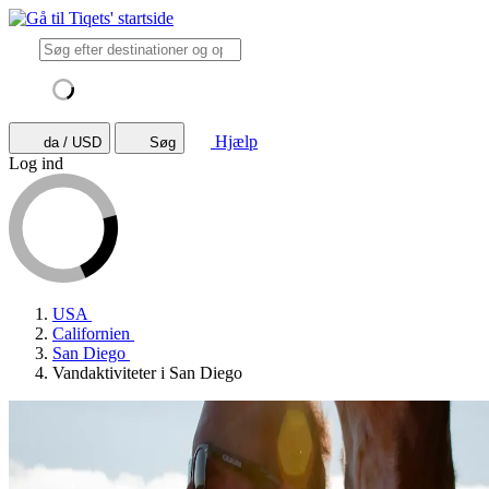
Hjælp
da / USD
Søg
Log ind
USA
Californien
San Diego
Vandaktiviteter i San Diego