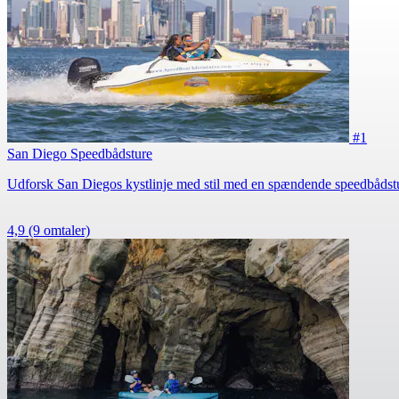
#1
San Diego Speedbådsture
Udforsk San Diegos kystlinje med stil med en spændende speedbådst
4,9
(9 omtaler)