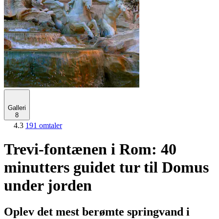
Galleri
8
4.3
191 omtaler
Trevi-fontænen i Rom: 40
minutters guidet tur til Domus
under jorden
Oplev det mest berømte springvand i