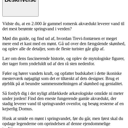
Vidste du, at en 2.000 år gammel romersk akvædukt leverer vand til
det mest berømte springvand i verden?
Mød din guide, og find ud af, hvordan Trevi-fontænen er meget
mere end et kast med en mønt. Gå ud over den fængslende skønhed,
og oplev alle de detaljer, som de fleste turister går glip af.
Lær om dens fascinerende historie, og oplev de mytologiske figurer,
der tager form yndefuldt ud af den rå sten nedenfor.
Føler og hører vandets kraft, og opfatter budskabet i dette ikoniske
mesterværk nøjagtigt som det er tiltænkt af dets designer. Brug et
øjeblik på at beundre sammensmeltningen af skønhed og genialitet.
Så fordyb dig i det nyligt afdækkede arkæologiske område ni meter
under jorden! Find den eneste fungerende gamle akvædukt, der
stadig leverer vand til springvandet ovenfor, og besøg resterne af en
kejserlig Domus.
Husk at smide en mønt i springvandet, før du går, men først skal du
opdage legenderne om oprindelsen af denne ejendommelige