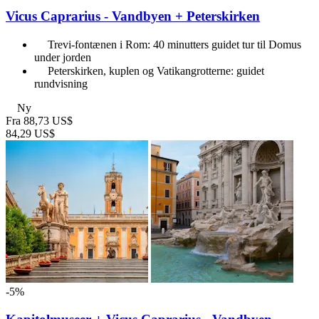
Vicus Caprarius - Vandbyen + Peterskirken
Trevi-fontænen i Rom: 40 minutters guidet tur til Domus
under jorden
Peterskirken, kuplen og Vatikangrotterne: guidet
rundvisning
Ny
Fra
88,73 US$
84,29 US$
-5%