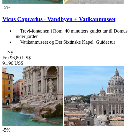
-5%
Vicus Caprarius - Vandbyen + Vatikanmuseet
Trevi-fontænen i Rom: 40 minutters guidet tur til Domus
under jorden
Vatikanmuseet og Det Sixtinske Kapel: Guidet tur
Ny
Fra
96,80 US$
91,96 US$
-5%