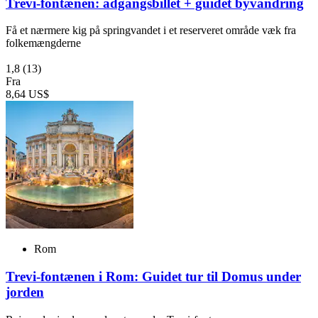
Trevi-fontænen: adgangsbillet + guidet byvandring
Få et nærmere kig på springvandet i et reserveret område væk fra
folkemængderne
1,8
(13)
Fra
8,64 US$
Rom
Trevi-fontænen i Rom: Guidet tur til Domus under
jorden