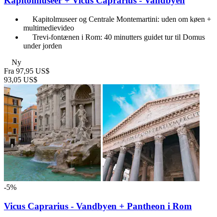
Kapitolmuseer + Vicus Caprarius - Vandbyen
Kapitolmuseer og Centrale Montemartini: uden om køen +
multimedievideo
Trevi-fontænen i Rom: 40 minutters guidet tur til Domus
under jorden
Ny
Fra
97,95 US$
93,05 US$
-5%
Vicus Caprarius - Vandbyen + Pantheon i Rom