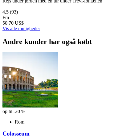
Rejs under jorden med en tur under Trevi-fontænen
4,5
(93)
Fra
50,70 US$
Vis alle muligheder
Andre kunder har også købt
op til -20 %
Rom
Colosseum