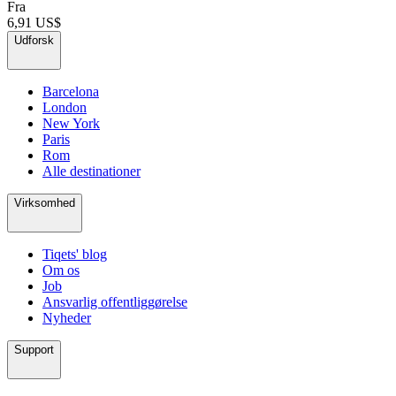
Fra
6,91 US$
Udforsk
Barcelona
London
New York
Paris
Rom
Alle destinationer
Virksomhed
Tiqets' blog
Om os
Job
Ansvarlig offentliggørelse
Nyheder
Support