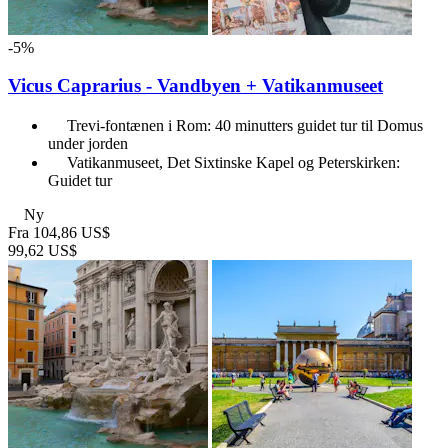
-5%
Vicus Caprarius - Vandbyen + Vatikanmuseet
Trevi-fontænen i Rom: 40 minutters guidet tur til Domus
under jorden
Vatikanmuseet, Det Sixtinske Kapel og Peterskirken:
Guidet tur
Ny
Fra
104,86 US$
99,62 US$