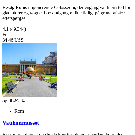
Besøg Roms imponerende Colosseum, der engang var hjemsted for
gladiatorer og vogne; book adgang online tidligt på grund af stor
efterspørgsel
4,1
(49.344)
Fra
34,46 US$
op til -62 %
Rom
Vatikanmuseet
Få et glimt af en af de største kunstsamlinger i verden, herunder