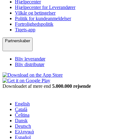
Hjælpecenter
Hjælpecenter for Leverandører
Vilkår og betingelser
Politik for kundeanmeldelser
Fortrolighedspolitik
Tiqets-app
Partnerskaber
Bliv leverandør
Bliv distributør
Downloadet af mere end
5.000.000 rejsende
English
Català
Čeština
Dansk
Deutsch
Ελληνικά
Español