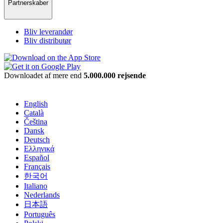
Partnerskaber
Bliv leverandør
Bliv distributør
Downloadet af mere end
5.000.000 rejsende
English
Català
Čeština
Dansk
Deutsch
Ελληνικά
Español
Français
한국어
Italiano
Nederlands
日本語
Português