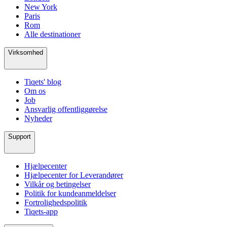
New York
Paris
Rom
Alle destinationer
Virksomhed
Tiqets' blog
Om os
Job
Ansvarlig offentliggørelse
Nyheder
Support
Hjælpecenter
Hjælpecenter for Leverandører
Vilkår og betingelser
Politik for kundeanmeldelser
Fortrolighedspolitik
Tiqets-app