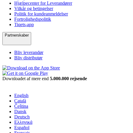
Hjælpecenter for Leverandører
Vilkår og betingelser
Politik for kundeanmeldelser
Fortrolighedspolitik
Tiqets-app
Partnerskaber
Bliv leverandør
Bliv distributør
Downloadet af mere end
5.000.000 rejsende
English
Català
Čeština
Dansk
Deutsch
Ελληνικά
Español
Français