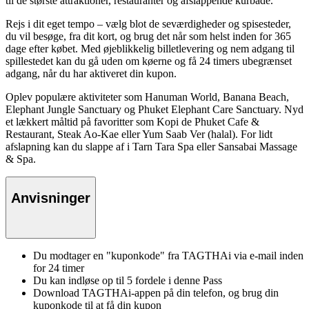
til de største attraktioner, restauranter og afslappende kurbade.
Rejs i dit eget tempo – vælg blot de seværdigheder og spisesteder,
du vil besøge, fra dit kort, og brug det når som helst inden for 365
dage efter købet. Med øjeblikkelig billetlevering og nem adgang til
spillestedet kan du gå uden om køerne og få 24 timers ubegrænset
adgang, når du har aktiveret din kupon.
Oplev populære aktiviteter som Hanuman World, Banana Beach,
Elephant Jungle Sanctuary og Phuket Elephant Care Sanctuary. Nyd
et lækkert måltid på favoritter som Kopi de Phuket Cafe &
Restaurant, Steak Ao-Kae eller Yum Saab Ver (halal). For lidt
afslapning kan du slappe af i Tarn Tara Spa eller Sansabai Massage
& Spa.
Anvisninger
Du modtager en "kuponkode" fra TAGTHAi via e-mail inden
for 24 timer
Du kan indløse op til 5 fordele i denne Pass
Download TAGTHAi-appen på din telefon, og brug din
kuponkode til at få din kupon