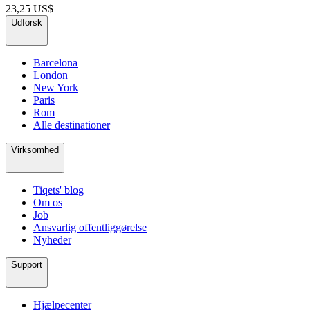
23,25 US$
Udforsk
Barcelona
London
New York
Paris
Rom
Alle destinationer
Virksomhed
Tiqets' blog
Om os
Job
Ansvarlig offentliggørelse
Nyheder
Support
Hjælpecenter