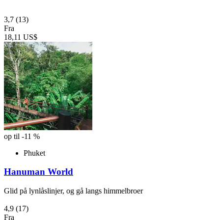
3,7
(13)
Fra
18,11 US$
op til -11 %
Phuket
Hanuman World
Glid på lynlåslinjer, og gå langs himmelbroer
4,9
(17)
Fra