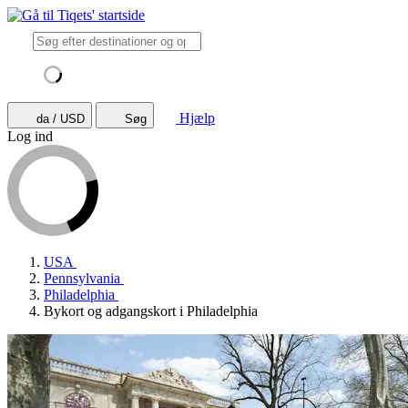
Hjælp
da / USD
Søg
Log ind
USA
Pennsylvania
Philadelphia
Bykort og adgangskort i Philadelphia