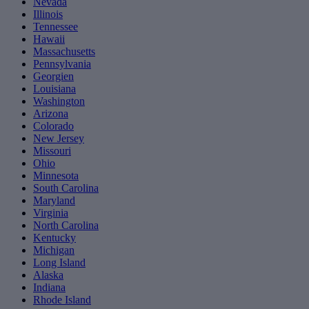
Nevada
Illinois
Tennessee
Hawaii
Massachusetts
Pennsylvania
Georgien
Louisiana
Washington
Arizona
Colorado
New Jersey
Missouri
Ohio
Minnesota
South Carolina
Maryland
Virginia
North Carolina
Kentucky
Michigan
Long Island
Alaska
Indiana
Rhode Island