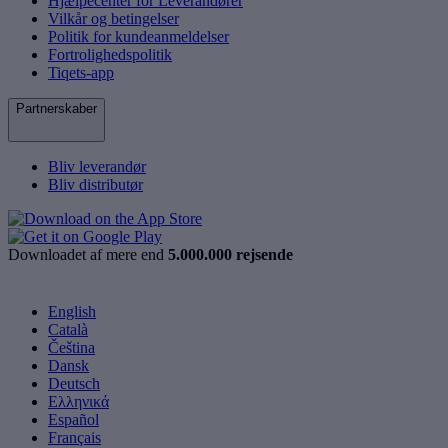
Hjælpecenter for Leverandører
Vilkår og betingelser
Politik for kundeanmeldelser
Fortrolighedspolitik
Tiqets-app
Partnerskaber
Bliv leverandør
Bliv distributør
Downloadet af mere end
5.000.000 rejsende
English
Català
Čeština
Dansk
Deutsch
Ελληνικά
Español
Français