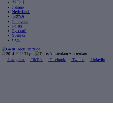
한국어
Italiano
Nederlands
日本語
Português
Polski
Русский
Svenska
中文
© 2014-2026 Tiqets
Amsterdam
Instagram
TikTok
Facebook
Twitter
LinkedIn