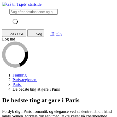
Hjælp
da / USD
Søg
Log ind
Frankrig
Paris-regionen
Paris
De bedste ting at gøre i Paris
De bedste ting at gøre i Paris
Fordyb dig i Paris' romantik og elegance ved at slentre hånd i hånd
langs Seinen, forkæle dig selv med lækre kager på charmerende