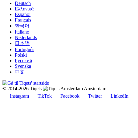
Deutsch
Ελληνικά
Español
Français
한국어
Italiano
Nederlands
日本語
Português
Polski
Русский
Svenska
中文
© 2014-2026 Tiqets
Amsterdam
Instagram
TikTok
Facebook
Twitter
LinkedIn