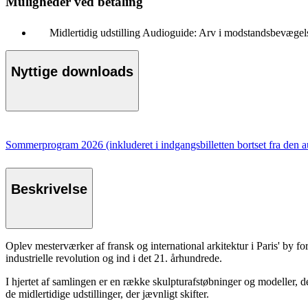
Muligheder ved betaling
Midlertidig udstilling Audioguide: Arv i modstandsbevægel
Nyttige downloads
Sommerprogram 2026 (inkluderet i indgangsbilletten bortset fra den a
Beskrivelse
Oplev mesterværker af fransk og international arkitektur i Paris' by 
industrielle revolution og ind i det 21. århundrede.
I hjertet af samlingen er en række skulpturafstøbninger og modeller
de midlertidige udstillinger, der jævnligt skifter.