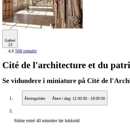
Galleri
13
4.6
568 omtaler
Cité de l'architecture et du pat
Se vidundere i miniature på Cité de l'Arch
Åbningstider
Åben i dag:
11:00:00
-
19:00:00
Sidste entré
40 minutter før lukketid