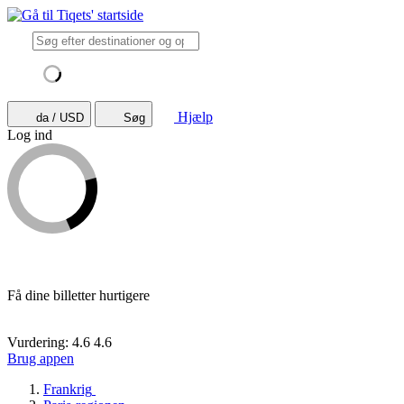
Hjælp
da / USD
Søg
Log ind
Få dine billetter hurtigere
Vurdering: 4.6
4.6
Brug appen
Frankrig