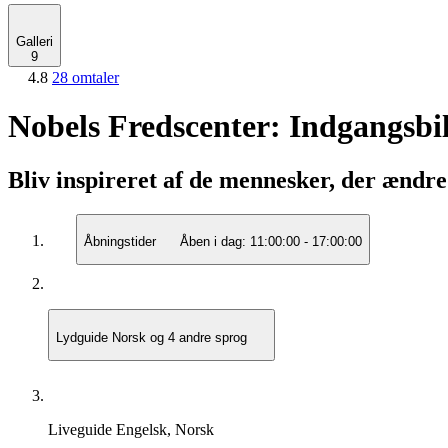
Galleri
9
4.8
28 omtaler
Nobels Fredscenter: Indgangsbil
Bliv inspireret af de mennesker, der ændr
Åbningstider
Åben i dag:
11:00:00
-
17:00:00
Lydguide
Norsk og 4 andre sprog
Liveguide
Engelsk, Norsk