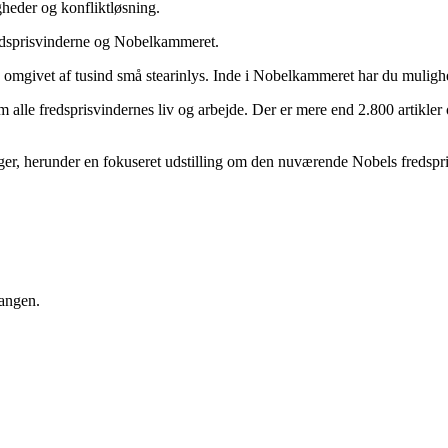
gheder og konfliktløsning.
redsprisvinderne og Nobelkammeret.
 omgivet af tusind små stearinlys. Inde i Nobelkammeret har du mulighe
 om alle fredsprisvindernes liv og arbejde. Der er mere end 2.800 artikle
inger, herunder en fokuseret udstilling om den nuværende Nobels fredspri
gangen.