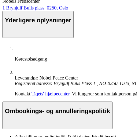
Nobels Fredscenter
1 Brynjulf Bulls plass, 0250, Oslo
Yderligere oplysninger
Kørestolsadgang
Leverandør: Nobel Peace Center
Registreret adresse: Brynjulf Bulls Plass 1 , NO-0250, Oslo, N
Kontakt
Tiqets' hjælpecenter
. Vi fungerer som kontaktperson på
Ombookings- og annulleringspolitik
Afbestilling er mulig indtil
23:59
dagen før dit besøg.