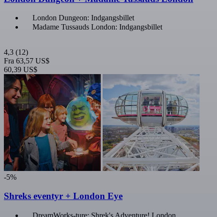
London Dungeon: Indgangsbillet
Madame Tussauds London: Indgangsbillet
4,3
(12)
Fra
63,57 US$
60,39 US$
-5%
Shreks eventyr + London Eye
DreamWorks-ture: Shrek's Adventure! London