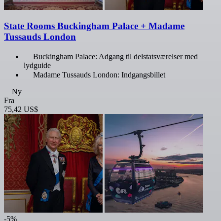
State Rooms Buckingham Palace + Madame
Tussauds London
Buckingham Palace: Adgang til delstatsværelser med
lydguide
Madame Tussauds London: Indgangsbillet
Ny
Fra
75,42 US$
-5%