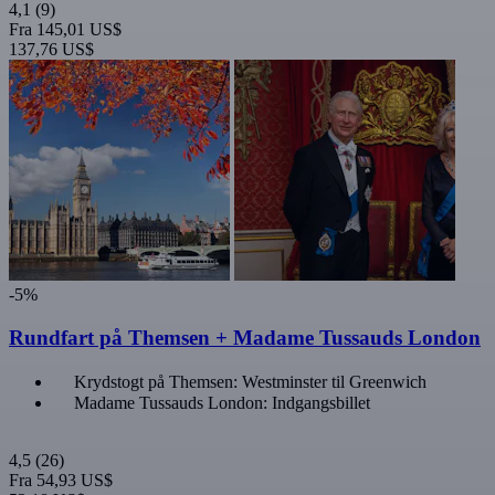
4,1
(9)
Fra
145,01 US$
137,76 US$
-5%
Rundfart på Themsen + Madame Tussauds London
Krydstogt på Themsen: Westminster til Greenwich
Madame Tussauds London: Indgangsbillet
4,5
(26)
Fra
54,93 US$