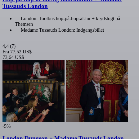
Tussauds London
London: Tootbus hop-på-hop-af-tur + krydstogt på
Themsen
Madame Tussauds London: Indgangsbillet
4,4
(7)
Fra
77,52 US$
73,64 US$
-5%
London Dungeon + Madame Tussauds London