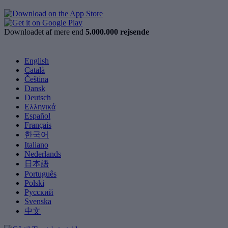
Downloadet af mere end
5.000.000 rejsende
English
Català
Čeština
Dansk
Deutsch
Ελληνικά
Español
Français
한국어
Italiano
Nederlands
日本語
Português
Polski
Русский
Svenska
中文