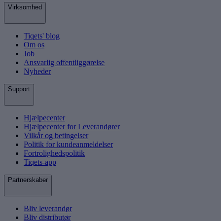
Virksomhed
Tiqets' blog
Om os
Job
Ansvarlig offentliggørelse
Nyheder
Support
Hjælpecenter
Hjælpecenter for Leverandører
Vilkår og betingelser
Politik for kundeanmeldelser
Fortrolighedspolitik
Tiqets-app
Partnerskaber
Bliv leverandør
Bliv distributør