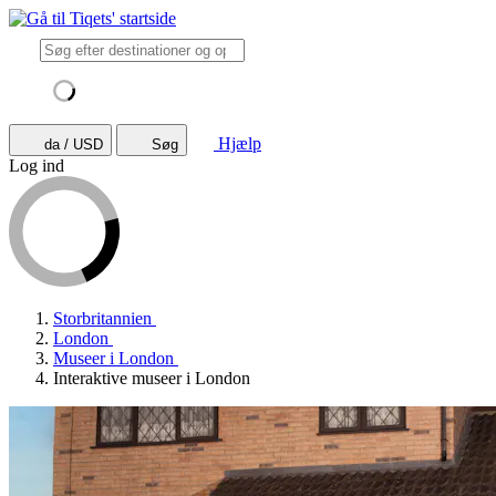
Hjælp
da / USD
Søg
Log ind
Storbritannien
London
Museer i London
Interaktive museer i London