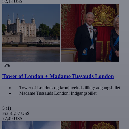
52,18 US$
-5%
Tower of London + Madame Tussauds London
Tower of London- og kronjuveludstilling: adgangsbillet
Madame Tussauds London: Indgangsbillet
5
(1)
Fra
81,57 US$
77,49 US$