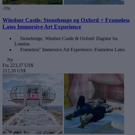
-5%
Windsor Castle, Stonehenge og Oxford + Frameless
Lates Immersive Art Experience
Stonehenge, Windsor Castle & Oxford: Dagstur fra
London
Frameless'' Immersive Art Experience: Frameless Lates
Ny
Fra
223,37 US$
212,20 US$