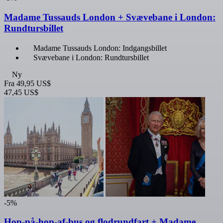
Madame Tussauds London + Svævebane i London:
Rundtursbillet
Madame Tussauds London: Indgangsbillet
Svævebane i London: Rundtursbillet
Ny
Fra
49,95 US$
47,45 US$
-5%
Hop-på-hop-af-bus og flodrundfart + Madame