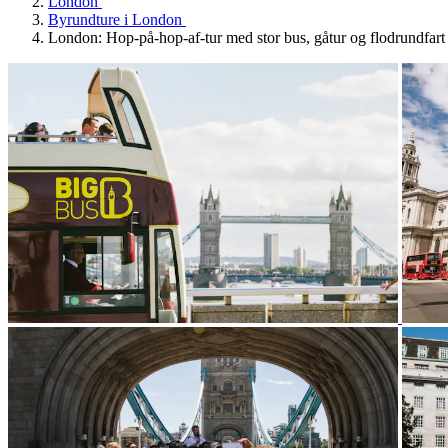
London
Byrundture i London
London: Hop-på-hop-af-tur med stor bus, gåtur og flodrundfart