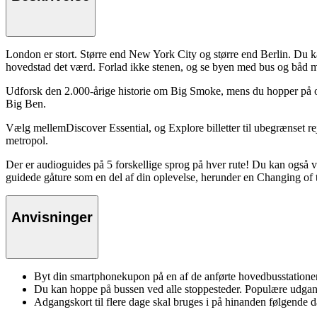
London er stort. Større end New York City og større end Berlin. Du ka
hovedstad det værd. Forlad ikke stenen, og se byen med bus og båd me
Udforsk den 2.000-årige historie om Big Smoke, mens du hopper på og
Big Ben.
Vælg mellemDiscover Essential, og Explore billetter til ubegrænset rej
metropol.
Der er audioguides på 5 forskellige sprog på hver rute! Du kan også væ
guidede gåture som en del af din oplevelse, herunder en Changing of
Anvisninger
Byt din smartphonekupon på en af de anførte hovedbusstationer t
Du kan hoppe på bussen ved alle stoppesteder. Populære udgan
Adgangskort til flere dage skal bruges i på hinanden følgende 