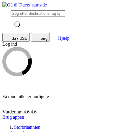
Hjælp
da / USD
Søg
Log ind
Få dine billetter hurtigere
Vurdering: 4.6
4.6
Brug appen
Storbritannien