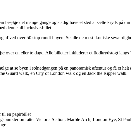
n besøge det mange gange og stadig have et sted at sætte kryds på din li
d denne all inclusive-billet.
 af ved over 50 stop rundt i byen. Se alle de mest ikoniske seværdig
se over en eller to dage. Alle billetter inkluderer et flodkrydstogt lan
lge at se byen i solnedgangen på en panoramisk aftentur og få et helt a
 the Guard walk, en City of London walk og en Jack the Ripper walk.
il en papirbillet
gspunkter omfatter Victoria Station, Marble Arch, London Eye, St Pa
dage