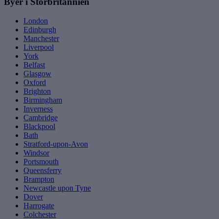
Byer i Storbritannien
London
Edinburgh
Manchester
Liverpool
York
Belfast
Glasgow
Oxford
Brighton
Birmingham
Inverness
Cambridge
Blackpool
Bath
Stratford-upon-Avon
Windsor
Portsmouth
Queensferry
Brampton
Newcastle upon Tyne
Dover
Harrogate
Colchester