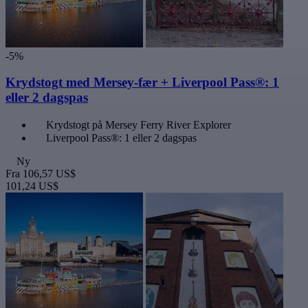
-5%
Krydstogt med Mersey-fær + Liverpool Pass®: 1
eller 2 dagspas
Krydstogt på Mersey Ferry River Explorer
Liverpool Pass®: 1 eller 2 dagspas
Ny
Fra
106,57 US$
101,24 US$