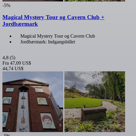
-5%
Magical Mystery Tour og Cavern Club +
Jordbærmark
Magical Mystery Tour og Cavern Club
Jordbærmark: Indgangsbillet
4,8
(5)
Fra
47,09 US$
44,74 US$
-5%