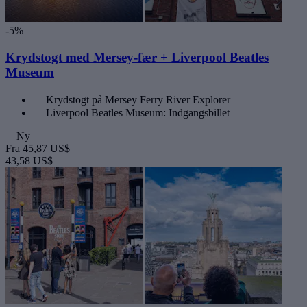
-5%
Krydstogt med Mersey-fær + Liverpool Beatles
Museum
Krydstogt på Mersey Ferry River Explorer
Liverpool Beatles Museum: Indgangsbillet
Ny
Fra
45,87 US$
43,58 US$