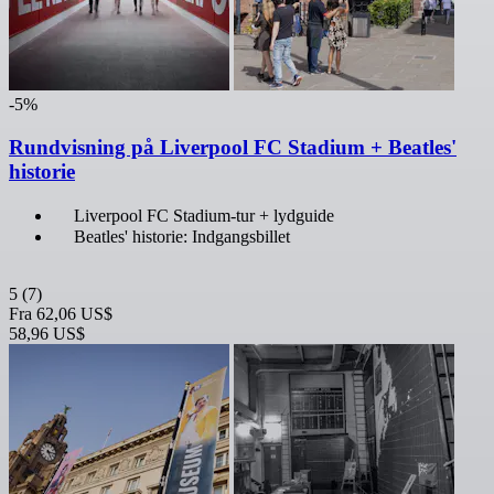
-5%
Rundvisning på Liverpool FC Stadium + Beatles'
historie
Liverpool FC Stadium-tur + lydguide
Beatles' historie: Indgangsbillet
5
(7)
Fra
62,06 US$
58,96 US$