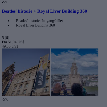
-5%
Beatles' historie + Royal Liver Building 360
Beatles' historie: Indgangsbillet
Royal Liver Building 360
5
(6)
Fra
51,94 US$
49,35 US$
-5%