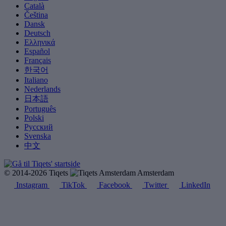
Català
Čeština
Dansk
Deutsch
Ελληνικά
Español
Français
한국어
Italiano
Nederlands
日本語
Português
Polski
Русский
Svenska
中文
© 2014-2026 Tiqets
Amsterdam
Instagram
TikTok
Facebook
Twitter
LinkedIn