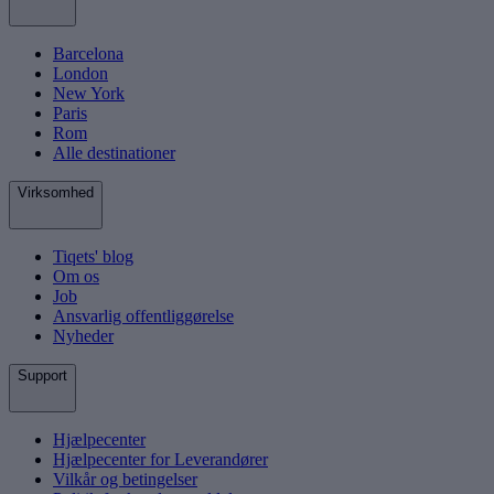
Barcelona
London
New York
Paris
Rom
Alle destinationer
Virksomhed
Tiqets' blog
Om os
Job
Ansvarlig offentliggørelse
Nyheder
Support
Hjælpecenter
Hjælpecenter for Leverandører
Vilkår og betingelser