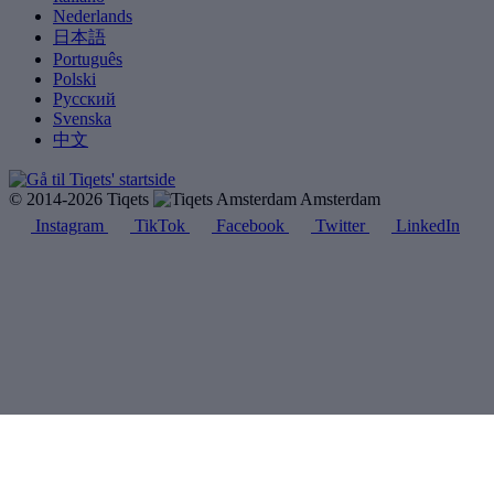
Nederlands
日本語
Português
Polski
Русский
Svenska
中文
© 2014-2026 Tiqets
Amsterdam
Instagram
TikTok
Facebook
Twitter
LinkedIn