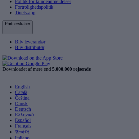
Politik for kundeanmeldelser
Fortrolighedspolitik
Tiqets-app
Partnerskaber
Bliv leverandør
Bliv distributør
Downloadet af mere end
5.000.000 rejsende
English
Català
Čeština
Dansk
Deutsch
Ελληνικά
Español
Français
한국어
Italiano