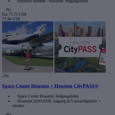
Sloomoo Institute - Houston: Indgangsbillet
Ny
Fra
75,75 US$
71,96 US$
-5%
Space Center Houston + Houston CityPASS®
Space Center Houston: Indgangsbillet
HoustonCityPASS®: Adgang til 5 seværdigheder +
rabatter
Ny