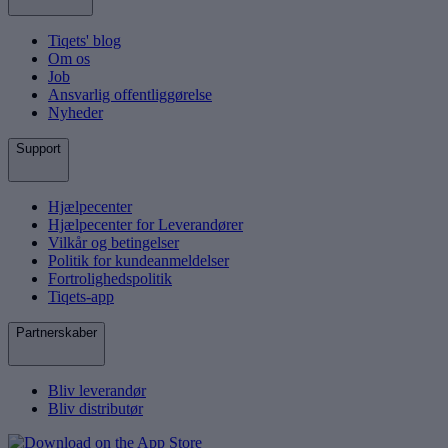
Tiqets' blog
Om os
Job
Ansvarlig offentliggørelse
Nyheder
Support
Hjælpecenter
Hjælpecenter for Leverandører
Vilkår og betingelser
Politik for kundeanmeldelser
Fortrolighedspolitik
Tiqets-app
Partnerskaber
Bliv leverandør
Bliv distributør