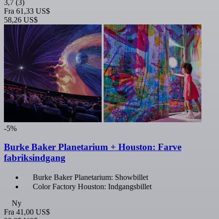
3,7
(3)
Fra
61,33 US$
58,26 US$
-5%
Burke Baker Planetarium + Houston: Farve
fabriksindgang
Burke Baker Planetarium: Showbillet
Color Factory Houston: Indgangsbillet
Ny
Fra
41,00 US$