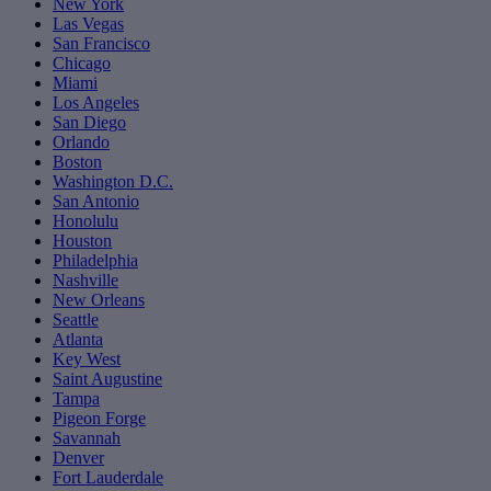
New York
Las Vegas
San Francisco
Chicago
Miami
Los Angeles
San Diego
Orlando
Boston
Washington D.C.
San Antonio
Honolulu
Houston
Philadelphia
Nashville
New Orleans
Seattle
Atlanta
Key West
Saint Augustine
Tampa
Pigeon Forge
Savannah
Denver
Fort Lauderdale