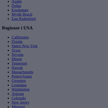
Austin
Dallas
Kissimmee
Myrtle Beach
East Rutherford
Regioner i USA
Californien
Florida
Staten New York
Texas
Nevada
Illinois
Tennessee
Hawaii
Massachusetts
Pennsylvania
Georgien
Louisiana
Washington
Arizona
Colorado
New Jersey
Missouri