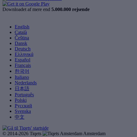
Downloadet af mere end
5.000.000 rejsende
English
Català
Čeština
Dansk
Deutsch
Ελληνικά
Español
Français
한국어
Italiano
Nederlands
日本語
Português
Polski
Русский
Svenska
中文
© 2014-2026 Tiqets
Amsterdam