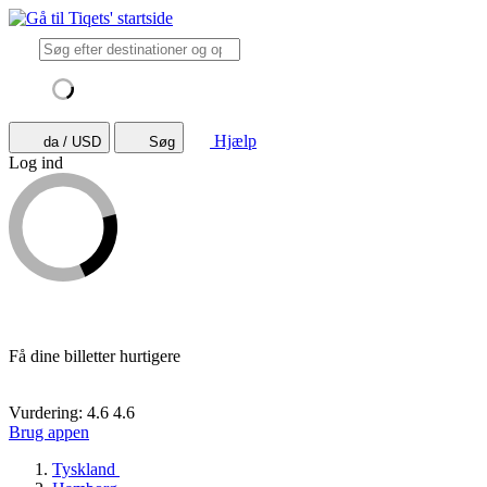
Hjælp
da / USD
Søg
Log ind
Få dine billetter hurtigere
Vurdering: 4.6
4.6
Brug appen
Tyskland