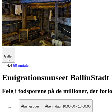
Galleri
6
4.4
60 omtaler
Emigrationsmuseet BallinStad
Følg i fodsporene på de millioner, der for
Åbningstider
Åben i dag:
10:00:00
-
18:00:00