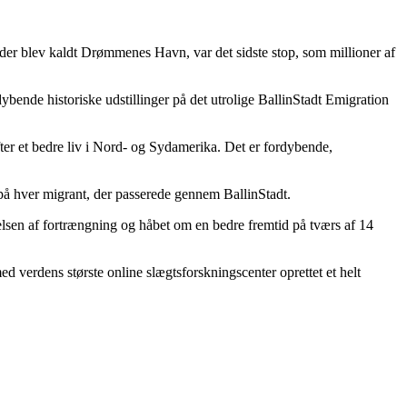
der blev kaldt Drømmenes Havn, var det sidste stop, som millioner af
bende historiske udstillinger på det utrolige BallinStadt Emigration
fter et bedre liv i Nord- og Sydamerika. Det er fordybende,
e på hver migrant, der passerede gennem BallinStadt.
lelsen af fortrængning og håbet om en bedre fremtid på tværs af 14
d verdens største online slægtsforskningscenter oprettet et helt