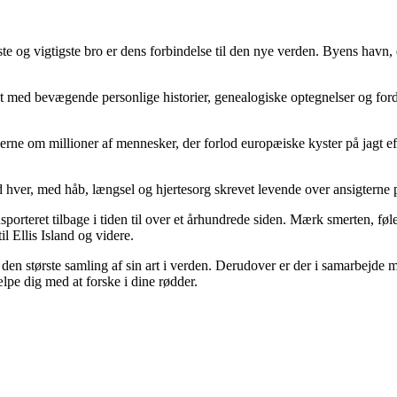
 og vigtigste bro er dens forbindelse til den nye verden. Byens havn, 
t med bevægende personlige historier, genealogiske optegnelser og fordy
derne om millioner af mennesker, der forlod europæiske kyster på jagt e
ord hver, med håb, længsel og hjertesorg skrevet levende over ansigtern
porteret tilbage i tiden til over et århundrede siden. Mærk smerten, fø
l Ellis Island og videre.
den største samling af sin art i verden. Derudover er der i samarbejde me
pe dig med at forske i dine rødder.