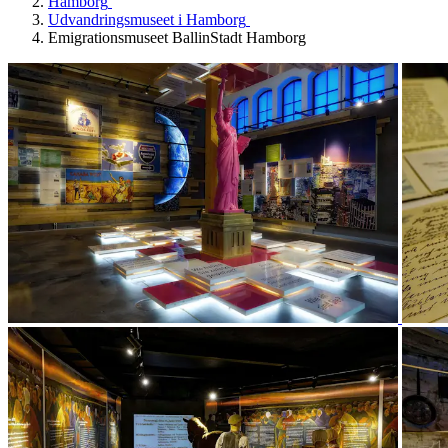
Hamborg
Udvandringsmuseet i Hamborg
Emigrationsmuseet BallinStadt Hamborg