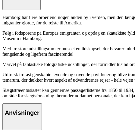
Hamborg har flere broer end nogen anden by i verden, men den længste
migranter gjorde, før de rejste til Amerika.
Følg i fodsporene på Europas emigranter, og opdag en skattekiste fyld
Museum i Hamborg.
Med tre store udstillingsrum er museet en tidskapsel, der bevarer min
fængslende og ligefrem fascinerende!
Marvel på fantastiske fotografiske udstillinger, der formidler tusind 
Udforsk trofast genskabte levende og sovende pavilloner og blive trans
temarum, der dækker hvert aspekt af udvandrernes rejser - hele vejen ti
Slægtstræentusiaster kan gennemse passagerlisterne fra 1850 til 1934, 
område for slægtsforskning, herunder uddannet personale, der kan hjæl
Anvisninger