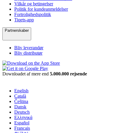
Vilkår og betingelser
Politik for kundeanmeldelser
Fortrolighedspolitik
Tiqets-app
Partnerskaber
Bliv leverandør
Bliv distributør
Downloadet af mere end
5.000.000 rejsende
English
Català
Čeština
Dansk
Deutsch
Ελληνικά
Español
Français