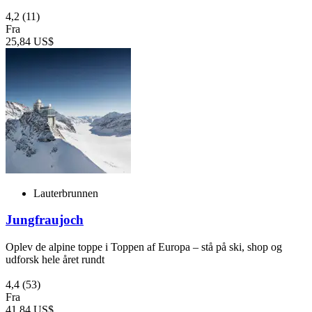
4,2
(11)
Fra
25,84 US$
Lauterbrunnen
Jungfraujoch
Oplev de alpine toppe i Toppen af Europa – stå på ski, shop og
udforsk hele året rundt
4,4
(53)
Fra
41,84 US$