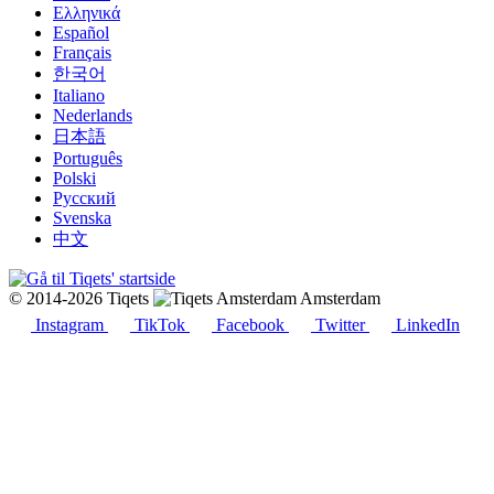
Ελληνικά
Español
Français
한국어
Italiano
Nederlands
日本語
Português
Polski
Русский
Svenska
中文
© 2014-2026 Tiqets
Amsterdam
Instagram
TikTok
Facebook
Twitter
LinkedIn