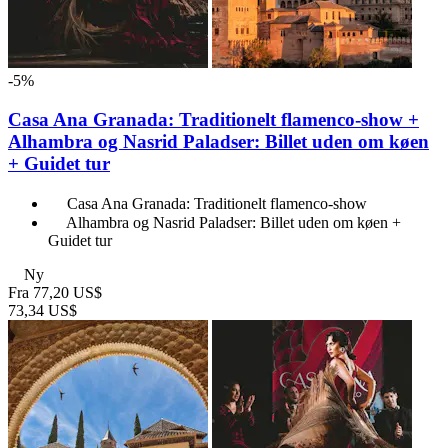
-5%
Casa Ana Granada: Traditionelt flamenco-show +
Alhambra og Nasrid Paladser: Billet uden om køen
+ Guidet tur
Casa Ana Granada: Traditionelt flamenco-show
Alhambra og Nasrid Paladser: Billet uden om køen +
Guidet tur
Ny
Fra
77,20 US$
73,34 US$