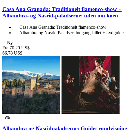
Casa Ana Granada: Traditionelt flamenco-show +
Alhambra- og Nasrid-paladserne: uden om køen
Casa Ana Granada: Traditionelt flamenco-show
Alhambra og Nasrid Paladser: Indgangsbillet + Lydguide
Ny
Fra
70,29 US$
66,78 US$
-5%
Alhambra og Nasridpaladserne: Guidet rundvisning