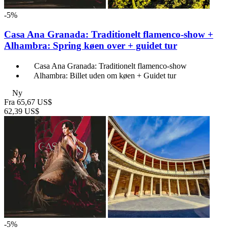
-5%
Casa Ana Granada: Traditionelt flamenco-show +
Alhambra: Spring køen over + guidet tur
Casa Ana Granada: Traditionelt flamenco-show
Alhambra: Billet uden om køen + Guidet tur
Ny
Fra
65,67 US$
62,39 US$
-5%