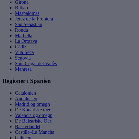
Girona
Bilbao
Maspalomas
Jerez de la Frontera
San Sebastián
Ronda
Marbella
La Orotava
Cádiz
Vila-Seca
Segovia
Sant Cugat del Vallès
Manresa
Regioner i Spanien
Catalonien
Andalusien
Madrid og omegn
De Kanariske Øer
Valencia og omegn
De Baleariske Øer
Baskerlandet
Castilla–La Mancha
Galicien