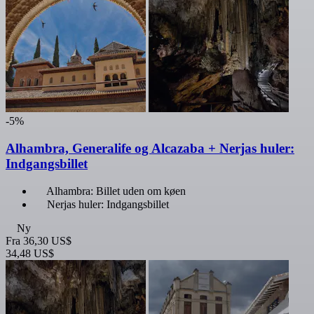
-5%
Alhambra, Generalife og Alcazaba + Nerjas huler:
Indgangsbillet
Alhambra: Billet uden om køen
Nerjas huler: Indgangsbillet
Ny
Fra
36,30 US$
34,48 US$