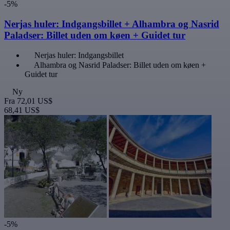
-5%
Nerjas huler: Indgangsbillet + Alhambra og Nasrid
Paladser: Billet uden om køen + Guidet tur
Nerjas huler: Indgangsbillet
Alhambra og Nasrid Paladser: Billet uden om køen +
Guidet tur
Ny
Fra
72,01 US$
68,41 US$
-5%