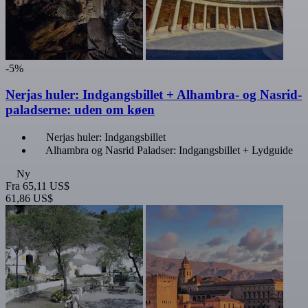
-5%
Nerjas huler: Indgangsbillet + Alhambra- og Nasrid-
paladserne: uden om køen
Nerjas huler: Indgangsbillet
Alhambra og Nasrid Paladser: Indgangsbillet + Lydguide
Ny
Fra
65,11 US$
61,86 US$