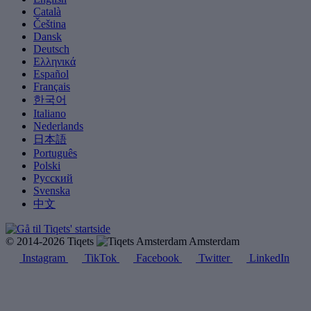
Català
Čeština
Dansk
Deutsch
Ελληνικά
Español
Français
한국어
Italiano
Nederlands
日本語
Português
Polski
Русский
Svenska
中文
© 2014-2026 Tiqets
Amsterdam
Instagram
TikTok
Facebook
Twitter
LinkedIn