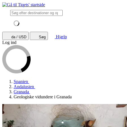
Hjælp
da / USD
Søg
Log ind
Spanien
Andalusien
Granada
Geologiske vidundere i Granada