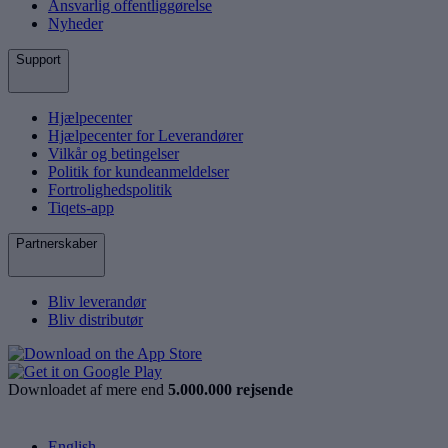
Ansvarlig offentliggørelse
Nyheder
Support
Hjælpecenter
Hjælpecenter for Leverandører
Vilkår og betingelser
Politik for kundeanmeldelser
Fortrolighedspolitik
Tiqets-app
Partnerskaber
Bliv leverandør
Bliv distributør
Downloadet af mere end
5.000.000 rejsende
English