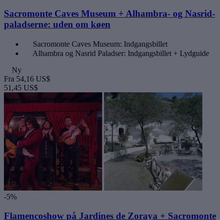
Sacromonte Caves Museum + Alhambra- og Nasrid-
paladserne: uden om køen
Sacromonte Caves Museum: Indgangsbillet
Alhambra og Nasrid Paladser: Indgangsbillet + Lydguide
Ny
Fra
54,16 US$
51,45 US$
-5%
Flamencoshow på Jardines de Zoraya + Sacromonte