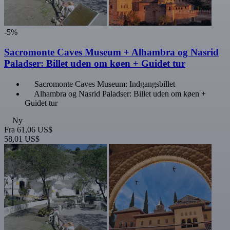
-5%
Sacromonte Caves Museum + Alhambra og Nasrid
Paladser: Billet uden om køen + Guidet tur
Sacromonte Caves Museum: Indgangsbillet
Alhambra og Nasrid Paladser: Billet uden om køen +
Guidet tur
Ny
Fra
61,06 US$
58,01 US$