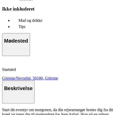
Ikke inkluderet
Mad og drikke
Tips
Mødested
Startsted
Göreme/Nevşehir, 50180, Göreme
Beskrivelse
Start dit eventyr om morgenen, da din rejsearrangør henter dig fra dit
hotel og tager dig til startpunktet for Jeep Safari. Hop på en robust