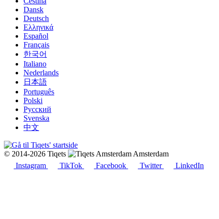
Čeština
Dansk
Deutsch
Ελληνικά
Español
Français
한국어
Italiano
Nederlands
日本語
Português
Polski
Русский
Svenska
中文
© 2014-2026 Tiqets
Amsterdam
Instagram
TikTok
Facebook
Twitter
LinkedIn