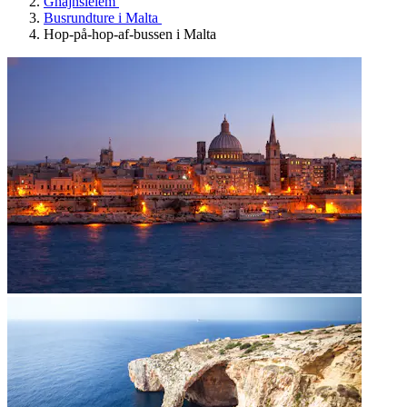
Ghajnsielem
Busrundture i Malta
Hop-på-hop-af-bussen i Malta