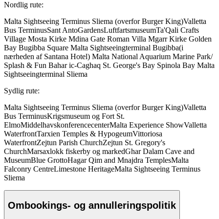
Nordlig rute:
Malta Sightseeing Terminus Sliema (overfor Burger King)Valletta
Bus TerminusSant AntoGardensLuftfartsmuseumTa'Qali Crafts
Village Mosta Kirke Mdina Gate Roman Villa Mgarr Kirke Golden
Bay Bugibba Square Malta Sightseeingterminal Bugibba(i
nærheden af Santana Hotel) Malta National Aquarium Marine Park/
Splash & Fun Bahar ic-Caghaq St. George's Bay Spinola Bay Malta
Sightseeingterminal Sliema
Sydlig rute:
Malta Sightseeing Terminus Sliema (overfor Burger King)Valletta
Bus TerminusKrigsmuseum og Fort St.
ElmoMiddelhavskonferencecenterMalta Experience ShowValletta
WaterfrontTarxien Temples & HypogeumVittoriosa
WaterfrontZejtun Parish ChurchZejtun St. Gregory's
ChurchMarsaxlokk fiskerby og markedGhar Dalam Cave and
MuseumBlue GrottoHagar Qim and Mnajdra TemplesMalta
Falconry CentreLimestone HeritageMalta Sightseeing Terminus
Sliema
Ombookings- og annulleringspolitik