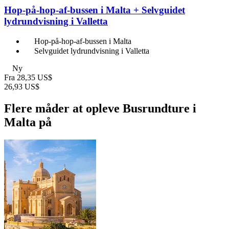
Hop-på-hop-af-bussen i Malta + Selvguidet
lydrundvisning i Valletta
Hop-på-hop-af-bussen i Malta
Selvguidet lydrundvisning i Valletta
Ny
Fra
28,35 US$
26,93 US$
Flere måder at opleve Busrundture i
Malta på