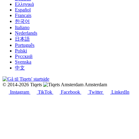
Ελληνικά
Español
Français
한국어
Italiano
Nederlands
日本語
Português
Polski
Русский
Svenska
中文
© 2014-2026 Tiqets
Amsterdam
Instagram
TikTok
Facebook
Twitter
LinkedIn