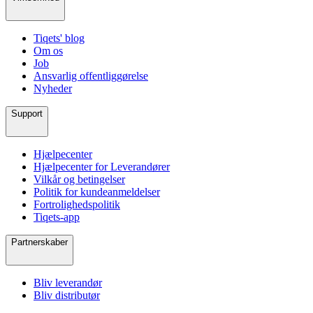
Tiqets' blog
Om os
Job
Ansvarlig offentliggørelse
Nyheder
Support
Hjælpecenter
Hjælpecenter for Leverandører
Vilkår og betingelser
Politik for kundeanmeldelser
Fortrolighedspolitik
Tiqets-app
Partnerskaber
Bliv leverandør
Bliv distributør