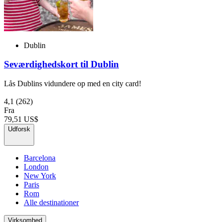
Dublin
Seværdighedskort til Dublin
Lås Dublins vidundere op med en city card!
4,1
(262)
Fra
79,51 US$
Udforsk
Barcelona
London
New York
Paris
Rom
Alle destinationer
Virksomhed