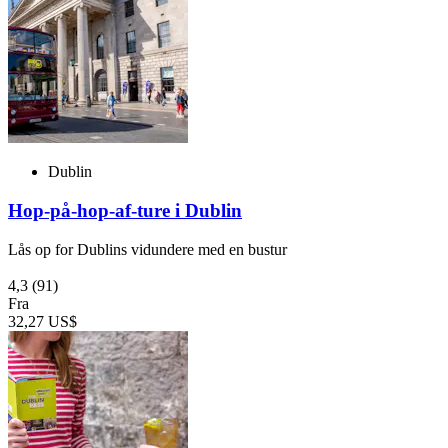
Dublin
Hop-på-hop-af-ture i Dublin
Lås op for Dublins vidundere med en bustur
4,3
(91)
Fra
32,27 US$