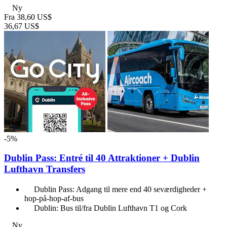
Ny
Fra
38,60 US$
36,67 US$
-5%
Dublin Pass: Entré til 40 Attraktioner + Dublin
Lufthavn Transfers
Dublin Pass: Adgang til mere end 40 seværdigheder +
hop-på-hop-af-bus
Dublin: Bus til/fra Dublin Lufthavn T1 og Cork
Ny