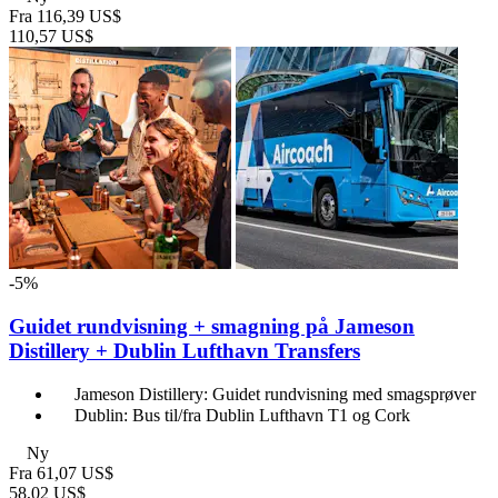
Fra
116,39 US$
110,57 US$
-5%
Guidet rundvisning + smagning på Jameson
Distillery + Dublin Lufthavn Transfers
Jameson Distillery: Guidet rundvisning med smagsprøver
Dublin: Bus til/fra Dublin Lufthavn T1 og Cork
Ny
Fra
61,07 US$
58,02 US$