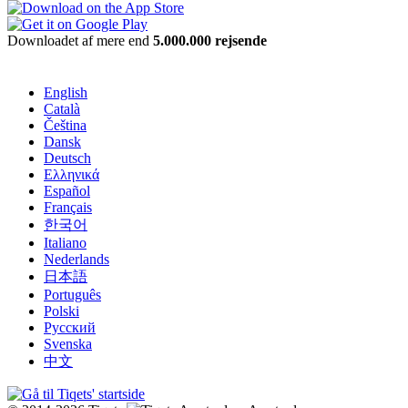
Downloadet af mere end
5.000.000 rejsende
English
Català
Čeština
Dansk
Deutsch
Ελληνικά
Español
Français
한국어
Italiano
Nederlands
日本語
Português
Polski
Русский
Svenska
中文