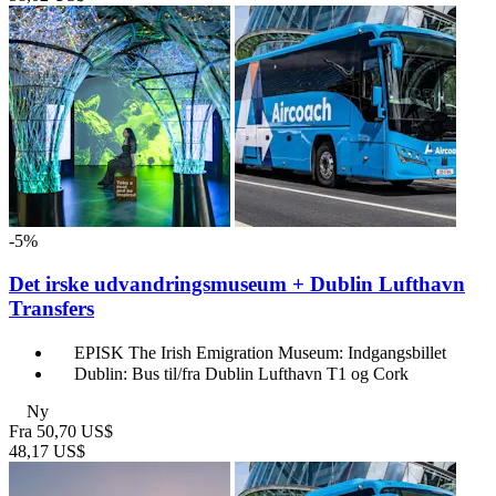
-5%
Det irske udvandringsmuseum + Dublin Lufthavn
Transfers
EPISK The Irish Emigration Museum: Indgangsbillet
Dublin: Bus til/fra Dublin Lufthavn T1 og Cork
Ny
Fra
50,70 US$
48,17 US$