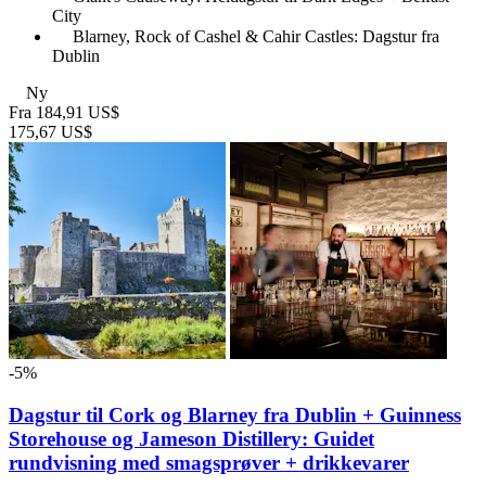
City
Blarney, Rock of Cashel & Cahir Castles: Dagstur fra
Dublin
Ny
Fra
184,91 US$
175,67 US$
-5%
Dagstur til Cork og Blarney fra Dublin + Guinness
Storehouse og Jameson Distillery: Guidet
rundvisning med smagsprøver + drikkevarer