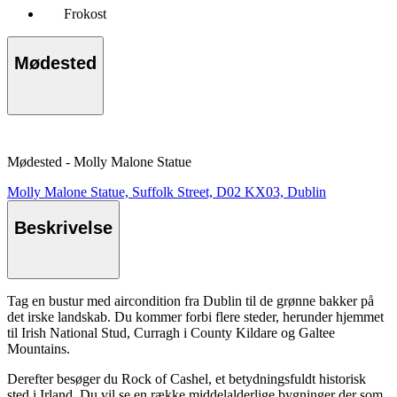
Frokost
Mødested
Mødested - Molly Malone Statue
Molly Malone Statue, Suffolk Street, D02 KX03, Dublin
Beskrivelse
Tag en bustur med aircondition fra Dublin til de grønne bakker på
det irske landskab. Du kommer forbi flere steder, herunder hjemmet
til Irish National Stud, Curragh i County Kildare og Galtee
Mountains.
Derefter besøger du Rock of Cashel, et betydningsfuldt historisk
sted i Irland. Du vil se en række middelalderlige bygninger der som