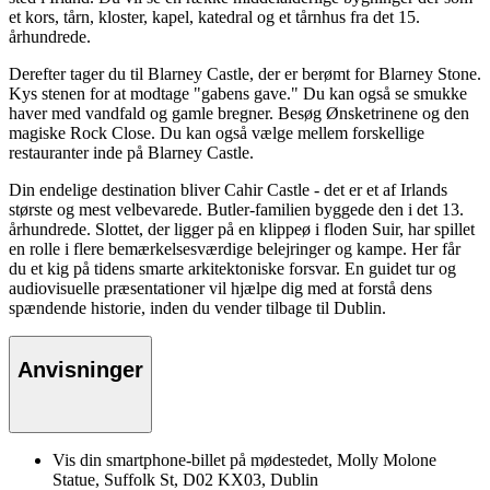
et kors, tårn, kloster, kapel, katedral og et tårnhus fra det 15.
århundrede.
Derefter tager du til Blarney Castle, der er berømt for Blarney Stone.
Kys stenen for at modtage "gabens gave." Du kan også se smukke
haver med vandfald og gamle bregner. Besøg Ønsketrinene og den
magiske Rock Close. Du kan også vælge mellem forskellige
restauranter inde på Blarney Castle.
Din endelige destination bliver Cahir Castle - det er et af Irlands
største og mest velbevarede. Butler-familien byggede den i det 13.
århundrede. Slottet, der ligger på en klippeø i floden Suir, har spillet
en rolle i flere bemærkelsesværdige belejringer og kampe. Her får
du et kig på tidens smarte arkitektoniske forsvar. En guidet tur og
audiovisuelle præsentationer vil hjælpe dig med at forstå dens
spændende historie, inden du vender tilbage til Dublin.
Anvisninger
Vis din smartphone-billet på mødestedet, Molly Molone
Statue, Suffolk St, D02 KX03, Dublin