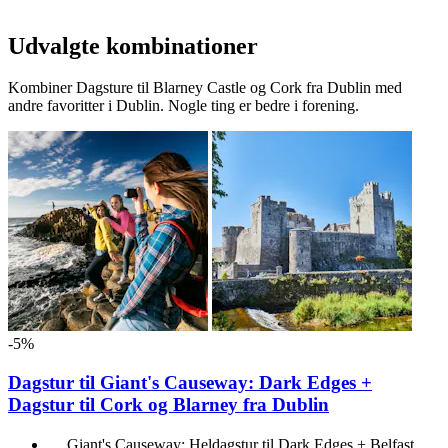
Udvalgte kombinationer
Kombiner Dagsture til Blarney Castle og Cork fra Dublin med
andre favoritter i Dublin. Nogle ting er bedre i forening.
-5%
Dagstur til Giant's Causeway: Dark Edges +
Dagstur til Cork og Blarney fra Dublin
Giant's Causeway: Heldagstur til Dark Edges + Belfast