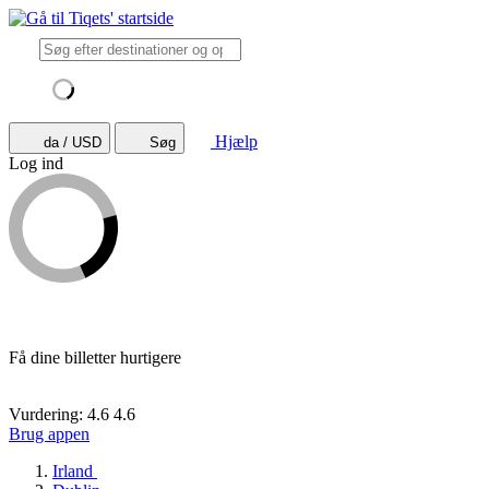
Hjælp
da / USD
Søg
Log ind
Få dine billetter hurtigere
Vurdering: 4.6
4.6
Brug appen
Irland