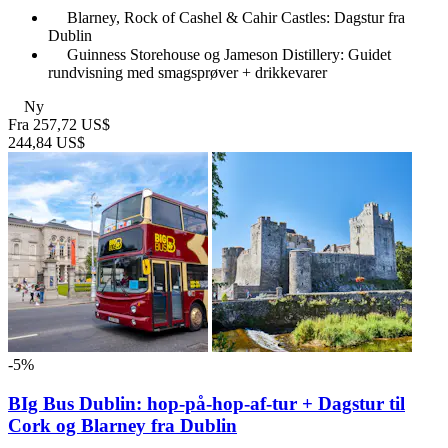
Blarney, Rock of Cashel & Cahir Castles: Dagstur fra
Dublin
Guinness Storehouse og Jameson Distillery: Guidet
rundvisning med smagsprøver + drikkevarer
Ny
Fra
257,72 US$
244,84 US$
-5%
BIg Bus Dublin: hop-på-hop-af-tur + Dagstur til
Cork og Blarney fra Dublin