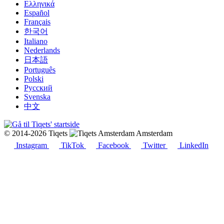
Ελληνικά
Español
Français
한국어
Italiano
Nederlands
日本語
Português
Polski
Русский
Svenska
中文
© 2014-2026 Tiqets
Amsterdam
Instagram
TikTok
Facebook
Twitter
LinkedIn