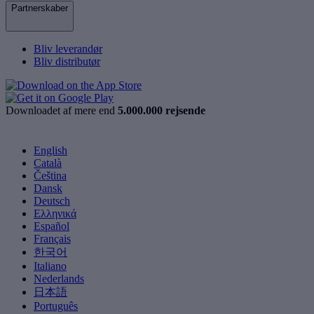
Partnerskaber
Bliv leverandør
Bliv distributør
Downloadet af mere end
5.000.000 rejsende
English
Català
Čeština
Dansk
Deutsch
Ελληνικά
Español
Français
한국어
Italiano
Nederlands
日本語
Português