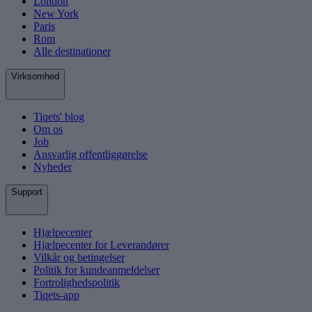
London
New York
Paris
Rom
Alle destinationer
Virksomhed
Tiqets' blog
Om os
Job
Ansvarlig offentliggørelse
Nyheder
Support
Hjælpecenter
Hjælpecenter for Leverandører
Vilkår og betingelser
Politik for kundeanmeldelser
Fortrolighedspolitik
Tiqets-app