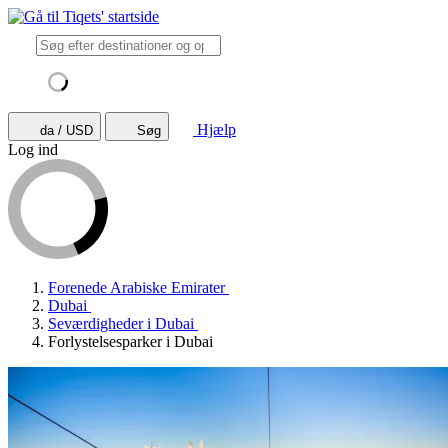
Hjælp
da / USD
Søg
Log ind
Forenede Arabiske Emirater
Dubai
Seværdigheder i Dubai
Forlystelsesparker i Dubai