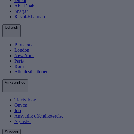
Dubai
Abu Dhabi
Sharjah
Ras al-Khaimah
Udforsk
Barcelona
London
New York
Paris
Rom
Alle destinationer
Virksomhed
Tiqets' blog
Om os
Job
Ansvarlig offentliggørelse
Nyheder
Support