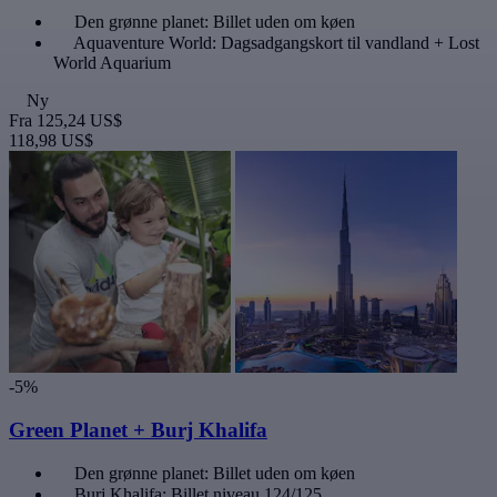
Den grønne planet: Billet uden om køen
Aquaventure World: Dagsadgangskort til vandland + Lost
World Aquarium
Ny
Fra
125,24 US$
118,98 US$
-5%
Green Planet + Burj Khalifa
Den grønne planet: Billet uden om køen
Burj Khalifa: Billet niveau 124/125