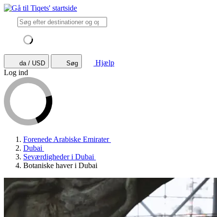
Hjælp
da / USD
Søg
Log ind
Forenede Arabiske Emirater
Dubai
Seværdigheder i Dubai
Botaniske haver i Dubai