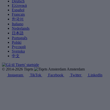
Deutsch
Ελληνικά
Español
Français
한국어
Italiano
Nederlands
日本語
Português
Polski
Русский
Svenska
中文
© 2014-2026 Tiqets
Amsterdam
Instagram
TikTok
Facebook
Twitter
LinkedIn