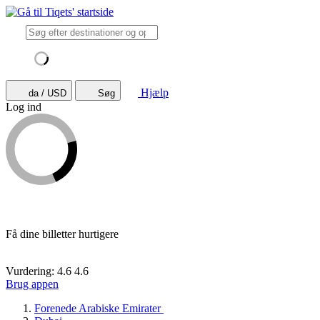
Hjælp
da / USD
Søg
Log ind
Få dine billetter hurtigere
Vurdering: 4.6
4.6
Brug appen
Forenede Arabiske Emirater