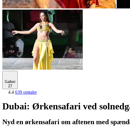
Galleri
27
4.4
639 omtaler
Dubai: Ørkensafari ved solnedg
Nyd en ørkensafari om aftenen med spænde