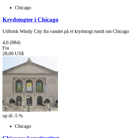
Chicago
Krydstogter i Chicago
Udforsk Windy City fra vandet på et krydstogt rundt om Chicago
4,6
(884)
Fra
28,00 US$
op til -5 %
Chicago