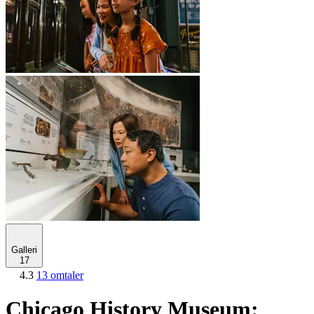
Galleri
17
4.3
13 omtaler
Chicago History Museum: