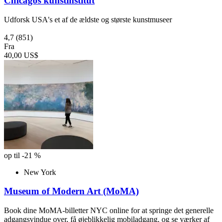
Chicagos kunstinstitut
Udforsk USA's et af de ældste og største kunstmuseer
4,7
(851)
Fra
40,00 US$
op til -21 %
New York
Museum of Modern Art (MoMA)
Book dine MoMA-billetter NYC online for at springe det generelle
adgangsvindue over, få øjeblikkelig mobiladgang, og se værker af