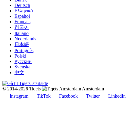
Deutsch
Ελληνικά
Español
Français
한국어
Italiano
Nederlands
日本語
Português
Polski
Русский
Svenska
中文
© 2014-2026 Tiqets
Amsterdam
Instagram
TikTok
Facebook
Twitter
LinkedIn