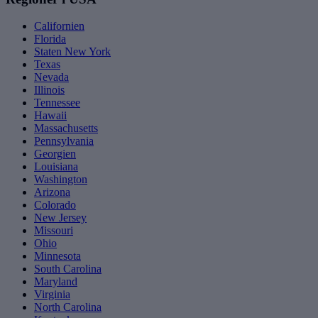
Californien
Florida
Staten New York
Texas
Nevada
Illinois
Tennessee
Hawaii
Massachusetts
Pennsylvania
Georgien
Louisiana
Washington
Arizona
Colorado
New Jersey
Missouri
Ohio
Minnesota
South Carolina
Maryland
Virginia
North Carolina