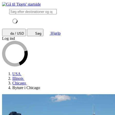
Hjælp
da / USD
Søg
Log ind
USA
Illinois
Chicago
Byture i Chicago