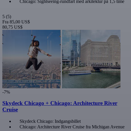
Chicago: Sightseeing-rundfart med arkitektur på 1,5 time
5
(5)
Fra
85,00 US$
80,75 US$
-7%
Skydeck Chicago + Chicago: Architecture River
Cruise
Skydeck Chicago: Indgangsbillet
Chicago: Architecture River Cruise fra Michigan Avenue