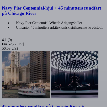
Navy Pier Centennial-hjul + 45 minutters rundfart
på Chicago River
Navy Pier Centennial Wheel: Adgangsbillet
Chicago: 45 minutters arkitektonisk sightseeing-krydstogt
4,1
(9)
Fra
52,72 US$
50,08 US$
45 minutters rundfart på Chicago River +