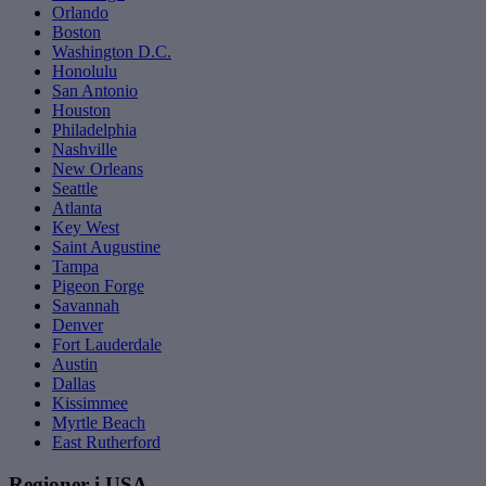
Orlando
Boston
Washington D.C.
Honolulu
San Antonio
Houston
Philadelphia
Nashville
New Orleans
Seattle
Atlanta
Key West
Saint Augustine
Tampa
Pigeon Forge
Savannah
Denver
Fort Lauderdale
Austin
Dallas
Kissimmee
Myrtle Beach
East Rutherford
Regioner i USA