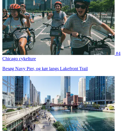
#4
Chicago cykelture
Besøg Navy Pier, og kør langs Lakefront Trail