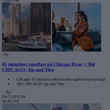
70,68 US$
-5%
45 minutters rundfart på Chicago River + 360
CHICAGO: Sip and View
Chicago: 45 minutters arkitektonisk sightseeing-krydstogt
360 CHICAGO: Sip and View
Ny
Fra
72,00 US$
68,40 US$