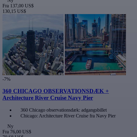
Ny
Fra
137,00 US$
130,15 US$
-7%
360 CHICAGO OBSERVATIONSDÆK +
Architecture River Cruise Navy Pier
360 Chicago observationsdæk: adgangsbillet
Chicago: Architecture River Cruise fra Navy Pier
Ny
Fra
76,00 US$