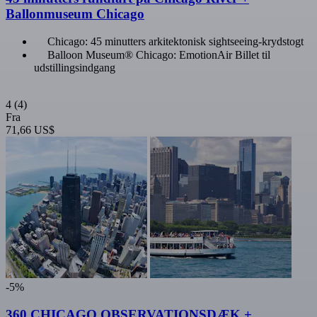
Ballonmuseum Chicago
Chicago: 45 minutters arkitektonisk sightseeing-krydstogt
Balloon Museum® Chicago: EmotionAir Billet til
udstillingsindgang
4
(4)
Fra
71,66 US$
-5%
360 CHICAGO OBSERVATIONSDÆK +