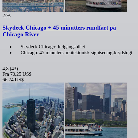
-5%
Skydeck Chicago + 45 minutters rundfart på
Chicago River
Skydeck Chicago: Indgangsbillet
Chicago: 45 minutters arkitektonisk sightseeing-krydstogt
4,8
(43)
Fra
70,25 US$
66,74 US$