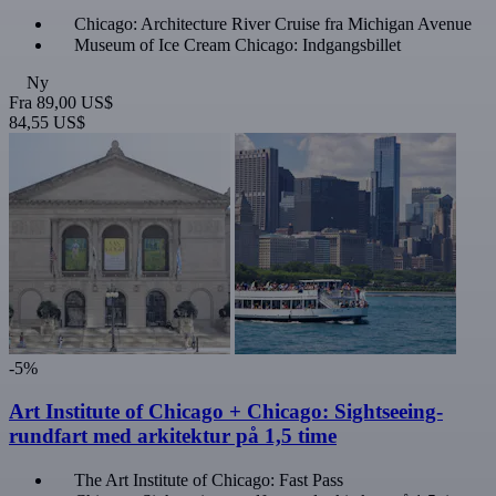
Chicago: Architecture River Cruise fra Michigan Avenue
Museum of Ice Cream Chicago: Indgangsbillet
Ny
Fra
89,00 US$
84,55 US$
-5%
Art Institute of Chicago + Chicago: Sightseeing-
rundfart med arkitektur på 1,5 time
The Art Institute of Chicago: Fast Pass