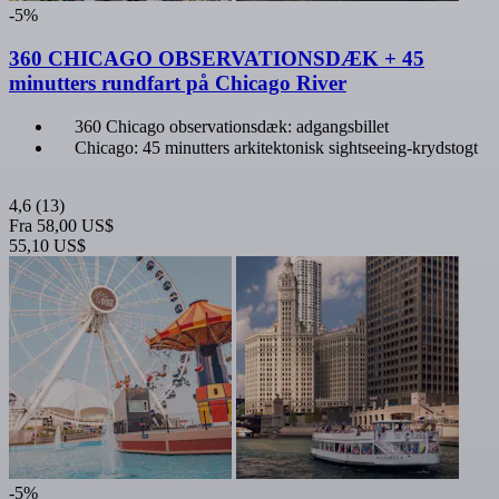
-5%
360 CHICAGO OBSERVATIONSDÆK + 45
minutters rundfart på Chicago River
360 Chicago observationsdæk: adgangsbillet
Chicago: 45 minutters arkitektonisk sightseeing-krydstogt
4,6
(13)
Fra
58,00 US$
55,10 US$
-5%