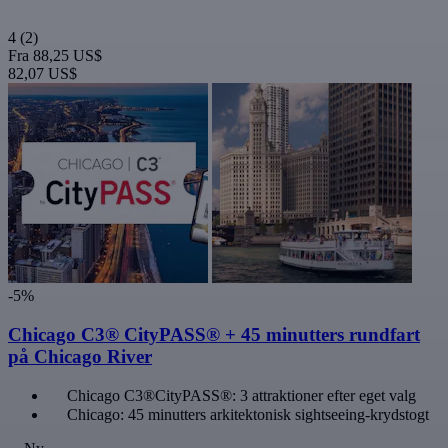
4
(2)
Fra
88,25 US$
82,07 US$
-5%
Chicago C3® CityPASS® + 45 minutters rundfart
på Chicago River
Chicago C3®CityPASS®: 3 attraktioner efter eget valg
Chicago: 45 minutters arkitektonisk sightseeing-krydstogt