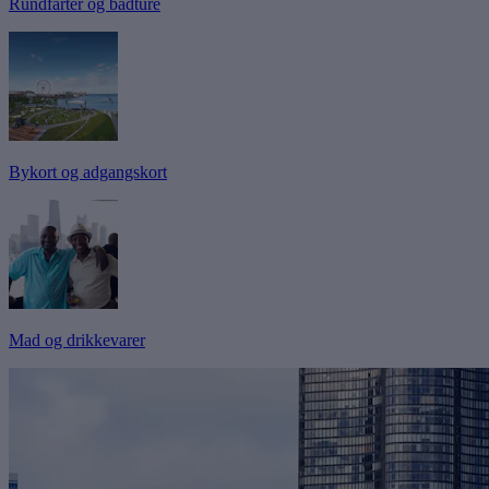
Rundfarter og bådture
Bykort og adgangskort
Mad og drikkevarer