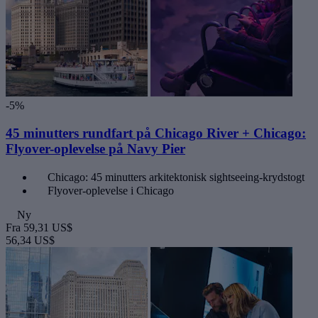
-5%
45 minutters rundfart på Chicago River + Chicago:
Flyover-oplevelse på Navy Pier
Chicago: 45 minutters arkitektonisk sightseeing-krydstogt
Flyover-oplevelse i Chicago
Ny
Fra
59,31 US$
56,34 US$