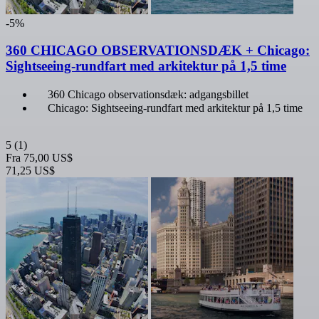
-5%
360 CHICAGO OBSERVATIONSDÆK + Chicago:
Sightseeing-rundfart med arkitektur på 1,5 time
360 Chicago observationsdæk: adgangsbillet
Chicago: Sightseeing-rundfart med arkitektur på 1,5 time
5
(1)
Fra
75,00 US$
71,25 US$