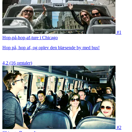
#1
Hop-på-hop-af-ture i Chicago
Hop på, hop af, og oplev den blæsende by med bus!
4,2
(16 omtaler)
#2