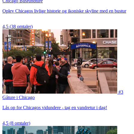
Chicago Busrundture
Oplev Chicagos livlige historie og ikoniske skyline med en bustur
4,5
(38 omtaler)
#3
Gåture i Chicago
Lås op for Chicagos vidundere - tag en vandretur i dag!
4,5
(8 omtaler)