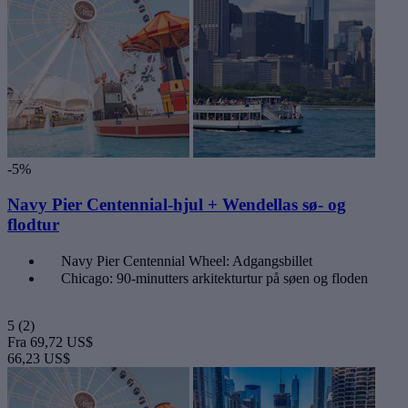
-5%
Navy Pier Centennial-hjul + Wendellas sø- og
flodtur
Navy Pier Centennial Wheel: Adgangsbillet
Chicago: 90-minutters arkitekturtur på søen og floden
5
(2)
Fra
69,72 US$
66,23 US$