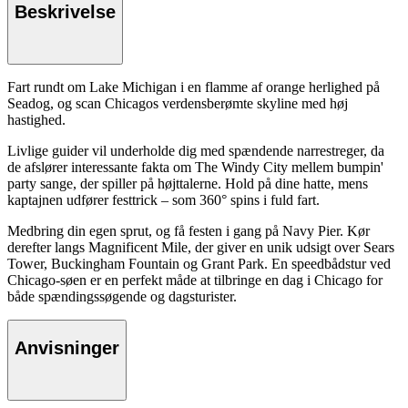
Beskrivelse
Fart rundt om Lake Michigan i en flamme af orange herlighed på
Seadog, og scan Chicagos verdensberømte skyline med høj
hastighed.
Livlige guider vil underholde dig med spændende narrestreger, da
de afslører interessante fakta om The Windy City mellem bumpin'
party sange, der spiller på højttalerne. Hold på dine hatte, mens
kaptajnen udfører festtrick – som 360° spins i fuld fart.
Medbring din egen sprut, og få festen i gang på Navy Pier. Kør
derefter langs Magnificent Mile, der giver en unik udsigt over Sears
Tower, Buckingham Fountain og Grant Park. En speedbådstur ved
Chicago-søen er en perfekt måde at tilbringe en dag i Chicago for
både spændingssøgende og dagsturister.
Anvisninger