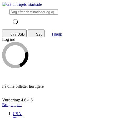
Hjælp
da / USD
Søg
Log ind
Få dine billetter hurtigere
Vurdering: 4.6
4.6
Brug appen
USA