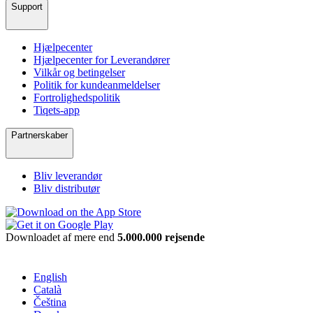
Support
Hjælpecenter
Hjælpecenter for Leverandører
Vilkår og betingelser
Politik for kundeanmeldelser
Fortrolighedspolitik
Tiqets-app
Partnerskaber
Bliv leverandør
Bliv distributør
Downloadet af mere end
5.000.000 rejsende
English
Català
Čeština