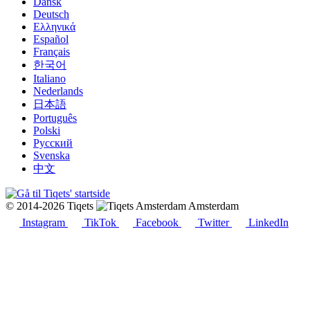
Dansk
Deutsch
Ελληνικά
Español
Français
한국어
Italiano
Nederlands
日本語
Português
Polski
Русский
Svenska
中文
© 2014-2026 Tiqets
Amsterdam
Instagram
TikTok
Facebook
Twitter
LinkedIn