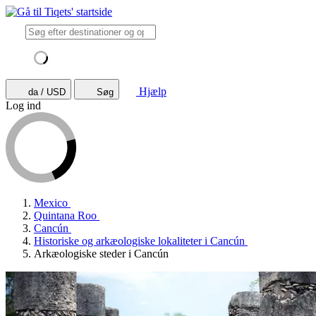
Hjælp
da / USD
Søg
Log ind
Mexico
Quintana Roo
Cancún
Historiske og arkæologiske lokaliteter i Cancún
Arkæologiske steder i Cancún