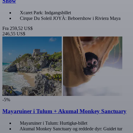
Show
Xcaret Park: Indgangsbillet
Cirque Du Soleil JOYÀ: Beboershow i Riviera Maya
Fra
259,52 US$
246,55 US$
-5%
Mayaruiner i Tulum + Akumal Monkey Sanctuary
Mayaruiner i Tulum: Hurtigkø-billet
Akumal Monkey Sanctuary og reddede dyr: Guidet tur