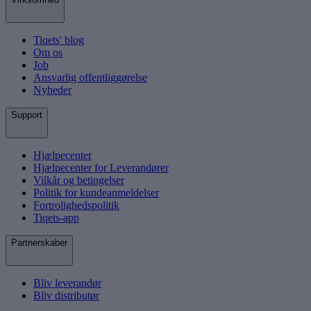
Tiqets' blog
Om os
Job
Ansvarlig offentliggørelse
Nyheder
Support
Hjælpecenter
Hjælpecenter for Leverandører
Vilkår og betingelser
Politik for kundeanmeldelser
Fortrolighedspolitik
Tiqets-app
Partnerskaber
Bliv leverandør
Bliv distributør