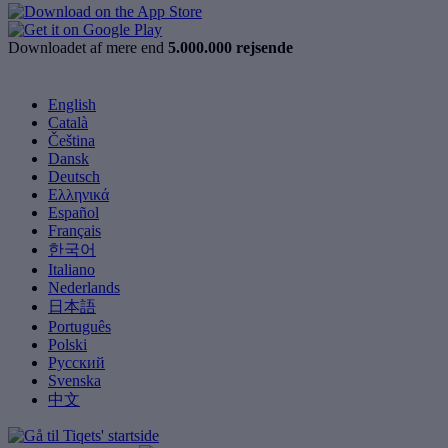
Downloadet af mere end
5.000.000 rejsende
English
Català
Čeština
Dansk
Deutsch
Ελληνικά
Español
Français
한국어
Italiano
Nederlands
日本語
Português
Polski
Русский
Svenska
中文