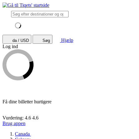
Hjælp
da / USD
Søg
Log ind
Få dine billetter hurtigere
Vurdering: 4.6
4.6
Brug appen
Canada