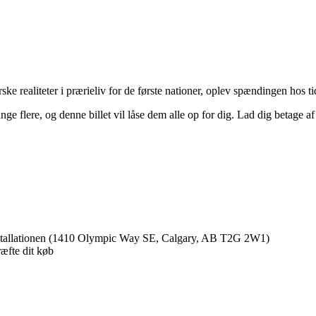
ke realiteter i prærieliv for de første nationer, oplev spændingen hos 
e flere, og denne billet vil låse dem alle op for dig. Lad dig betage a
nstallationen (1410 Olympic Way SE, Calgary, AB T2G 2W1)
ræfte dit køb