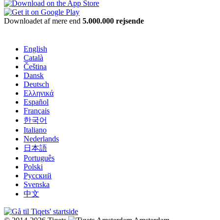
Downloadet af mere end
5.000.000 rejsende
English
Català
Čeština
Dansk
Deutsch
Ελληνικά
Español
Français
한국어
Italiano
Nederlands
日本語
Português
Polski
Русский
Svenska
中文