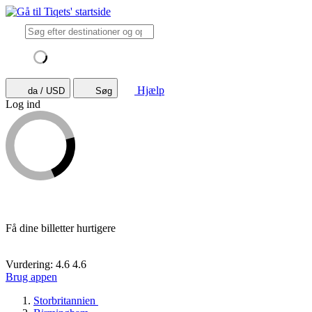
Hjælp
da / USD
Søg
Log ind
Få dine billetter hurtigere
Vurdering: 4.6
4.6
Brug appen
Storbritannien