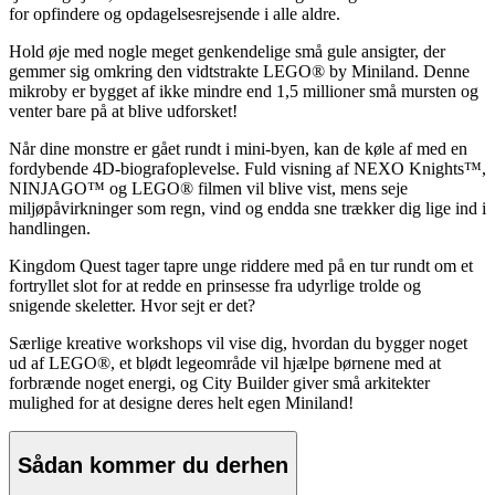
for opfindere og opdagelsesrejsende i alle aldre.
Hold øje med nogle meget genkendelige små gule ansigter, der
gemmer sig omkring den vidtstrakte LEGO® by Miniland. Denne
mikroby er bygget af ikke mindre end 1,5 millioner små mursten og
venter bare på at blive udforsket!
Når dine monstre er gået rundt i mini-byen, kan de køle af med en
fordybende 4D-biografoplevelse. Fuld visning af NEXO Knights™,
NINJAGO™ og LEGO® filmen vil blive vist, mens seje
miljøpåvirkninger som regn, vind og endda sne trækker dig lige ind i
handlingen.
Kingdom Quest tager tapre unge riddere med på en tur rundt om et
fortryllet slot for at redde en prinsesse fra udyrlige trolde og
snigende skeletter. Hvor sejt er det?
Særlige kreative workshops vil vise dig, hvordan du bygger noget
ud af LEGO®, et blødt legeområde vil hjælpe børnene med at
forbrænde noget energi, og City Builder giver små arkitekter
mulighed for at designe deres helt egen Miniland!
Sådan kommer du derhen