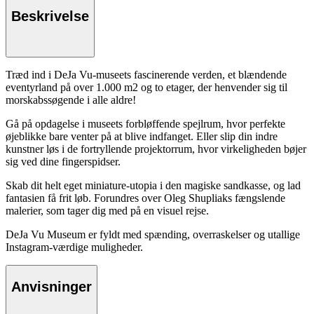
Beskrivelse
Træd ind i DeJa Vu-museets fascinerende verden, et blændende
eventyrland på over 1.000 m2 og to etager, der henvender sig til
morskabssøgende i alle aldre!
Gå på opdagelse i museets forbløffende spejlrum, hvor perfekte
øjeblikke bare venter på at blive indfanget. Eller slip din indre
kunstner løs i de fortryllende projektorrum, hvor virkeligheden bøjer
sig ved dine fingerspidser.
Skab dit helt eget miniature-utopia i den magiske sandkasse, og lad
fantasien få frit løb. Forundres over Oleg Shupliaks fængslende
malerier, som tager dig med på en visuel rejse.
DeJa Vu Museum er fyldt med spænding, overraskelser og utallige
Instagram-værdige muligheder.
Anvisninger