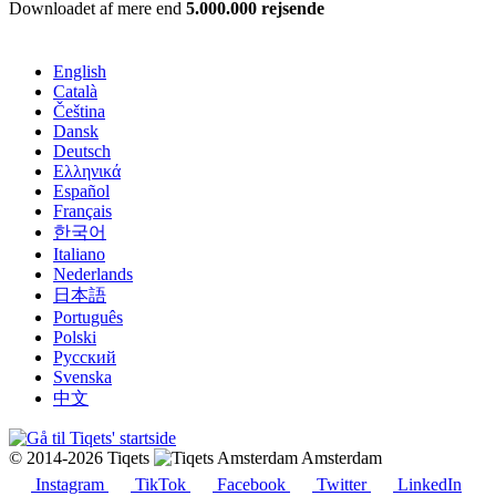
Downloadet af mere end
5.000.000 rejsende
English
Català
Čeština
Dansk
Deutsch
Ελληνικά
Español
Français
한국어
Italiano
Nederlands
日本語
Português
Polski
Русский
Svenska
中文
© 2014-2026 Tiqets
Amsterdam
Instagram
TikTok
Facebook
Twitter
LinkedIn