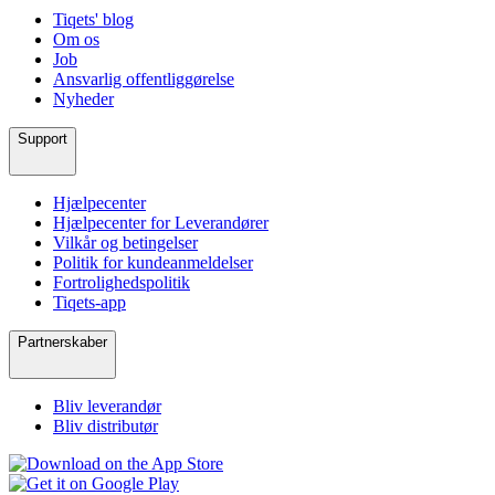
Tiqets' blog
Om os
Job
Ansvarlig offentliggørelse
Nyheder
Support
Hjælpecenter
Hjælpecenter for Leverandører
Vilkår og betingelser
Politik for kundeanmeldelser
Fortrolighedspolitik
Tiqets-app
Partnerskaber
Bliv leverandør
Bliv distributør