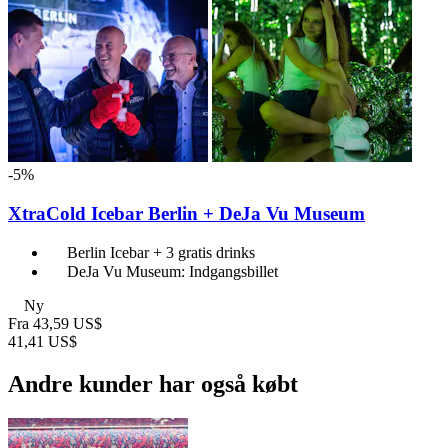
-5%
XtraCold Icebar Berlin + DeJa Vu Museum
Berlin Icebar + 3 gratis drinks
DeJa Vu Museum: Indgangsbillet
Ny
Fra
43,59 US$
41,41 US$
Andre kunder har også købt