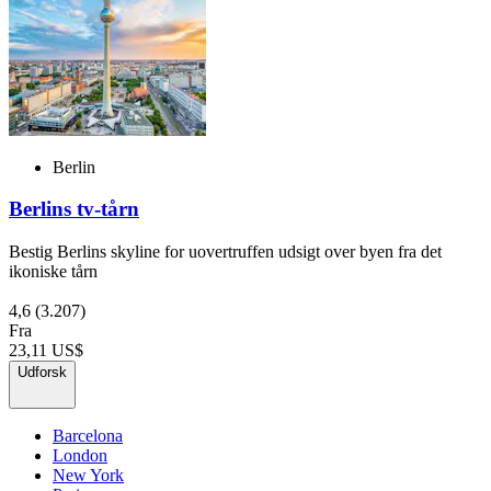
Berlin
Berlins tv-tårn
Bestig Berlins skyline for uovertruffen udsigt over byen fra det
ikoniske tårn
4,6
(3.207)
Fra
23,11 US$
Udforsk
Barcelona
London
New York