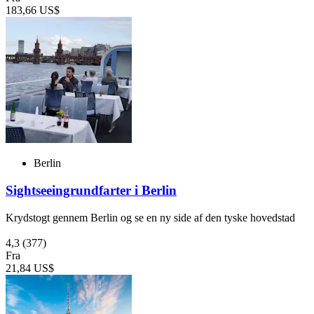
183,66 US$
Berlin
Sightseeingrundfarter i Berlin
Krydstogt gennem Berlin og se en ny side af den tyske hovedstad
4,3
(377)
Fra
21,84 US$