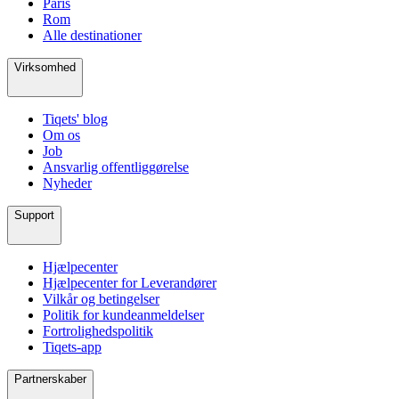
Paris
Rom
Alle destinationer
Virksomhed
Tiqets' blog
Om os
Job
Ansvarlig offentliggørelse
Nyheder
Support
Hjælpecenter
Hjælpecenter for Leverandører
Vilkår og betingelser
Politik for kundeanmeldelser
Fortrolighedspolitik
Tiqets-app
Partnerskaber