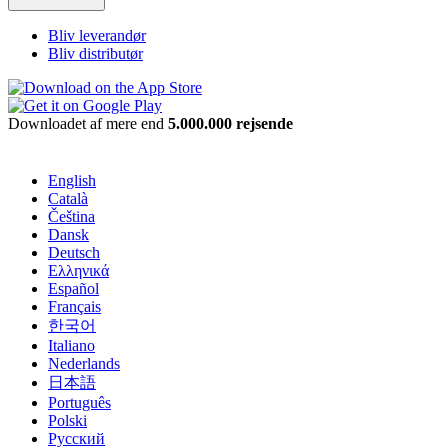
Bliv leverandør
Bliv distributør
Downloadet af mere end
5.000.000 rejsende
English
Català
Čeština
Dansk
Deutsch
Ελληνικά
Español
Français
한국어
Italiano
Nederlands
日本語
Português
Polski
Русский