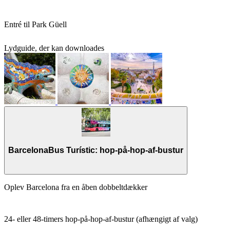
Entré til Park Güell
Lydguide, der kan downloades
BarcelonaBus Turístic: hop-på-hop-af-bustur
Oplev Barcelona fra en åben dobbeltdækker
24- eller 48-timers hop-på-hop-af-bustur (afhængigt af valg)