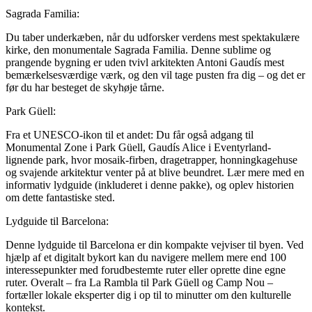
Sagrada Familia:
Du taber underkæben, når du udforsker verdens mest spektakulære
kirke, den monumentale Sagrada Familia. Denne sublime og
prangende bygning er uden tvivl arkitekten Antoni Gaudís mest
bemærkelsesværdige værk, og den vil tage pusten fra dig – og det er
før du har besteget de skyhøje tårne.
Park Güell:
Fra et UNESCO-ikon til et andet: Du får også adgang til
Monumental Zone i Park Güell, Gaudís Alice i Eventyrland-
lignende park, hvor mosaik-firben, dragetrapper, honningkagehuse
og svajende arkitektur venter på at blive beundret. Lær mere med en
informativ lydguide (inkluderet i denne pakke), og oplev historien
om dette fantastiske sted.
Lydguide til Barcelona:
Denne lydguide til Barcelona er din kompakte vejviser til byen. Ved
hjælp af et digitalt bykort kan du navigere mellem mere end 100
interessepunkter med forudbestemte ruter eller oprette dine egne
ruter. Overalt – fra La Rambla til Park Güell og Camp Nou –
fortæller lokale eksperter dig i op til to minutter om den kulturelle
kontekst.