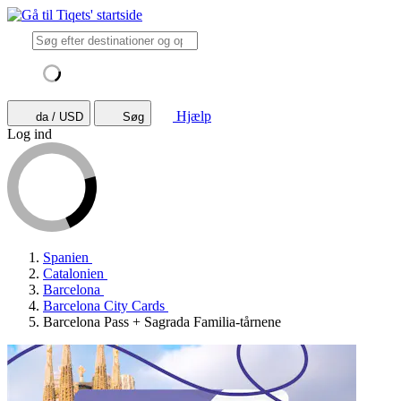
Hjælp
da / USD
Søg
Log ind
Spanien
Catalonien
Barcelona
Barcelona City Cards
Barcelona Pass + Sagrada Familia-tårnene