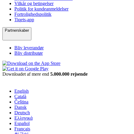
Vilkår og betingelser
Politik for kundeanmeldelser
Fortrolighedspolitik
Tiqets-app
Partnerskaber
Bliv leverandør
Bliv distributør
Downloadet af mere end
5.000.000 rejsende
English
Català
Čeština
Dansk
Deutsch
Ελληνικά
Español
Français