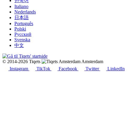
한국어
Italiano
Nederlands
日本語
Português
Polski
Русский
Svenska
中文
© 2014-2026 Tiqets
Amsterdam
Instagram
TikTok
Facebook
Twitter
LinkedIn