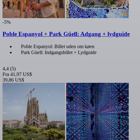
-5%
Poble Espanyol + Park Güell: Adgang + lydguide
Poble Espanyol: Billet uden om køen
Park Güell: Indgangsbillet + Lydguide
4,4
(5)
Fra
41,97 US$
39,86 US$