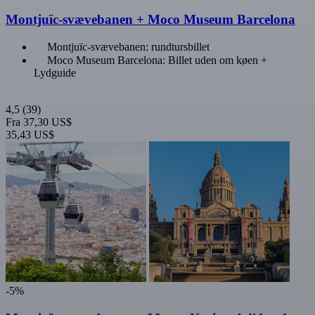
Montjuïc-svævebanen + Moco Museum Barcelona
Montjuïc-svævebanen: rundtursbillet
Moco Museum Barcelona: Billet uden om køen +
Lydguide
4,5
(39)
Fra
37,30 US$
35,43 US$
-5%