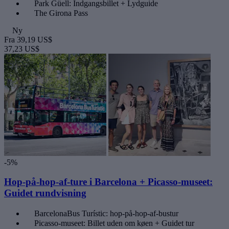
Park Güell: Indgangsbillet + Lydguide
The Girona Pass
Ny
Fra
39,19 US$
37,23 US$
-5%
Hop-på-hop-af-ture i Barcelona + Picasso-museet:
Guidet rundvisning
BarcelonaBus Turístic: hop-på-hop-af-bustur
Picasso-museet: Billet uden om køen + Guidet tur