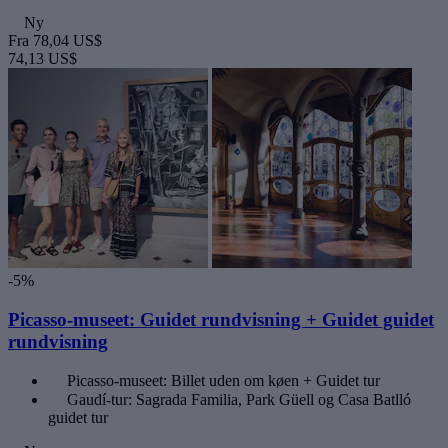
Ny
Fra
78,04 US$
74,13 US$
-5%
Picasso-museet: Guidet rundvisning + Guidet guidet
rundvisning
Picasso-museet: Billet uden om køen + Guidet tur
Gaudí-tur: Sagrada Familia, Park Güell og Casa Batlló
guidet tur