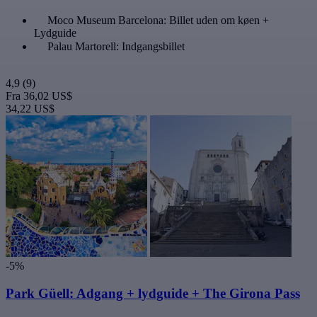
Moco Museum Barcelona: Billet uden om køen +
Lydguide
Palau Martorell: Indgangsbillet
4,9
(9)
Fra
36,02 US$
34,22 US$
-5%
Park Güell: Adgang + lydguide + The Girona Pass