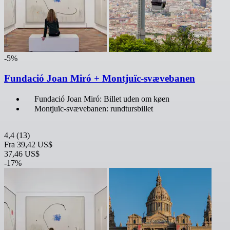
-5%
Fundació Joan Miró + Montjuïc-svævebanen
Fundació Joan Miró: Billet uden om køen
Montjuïc-svævebanen: rundtursbillet
4,4
(13)
Fra
39,42 US$
37,46 US$
-17%