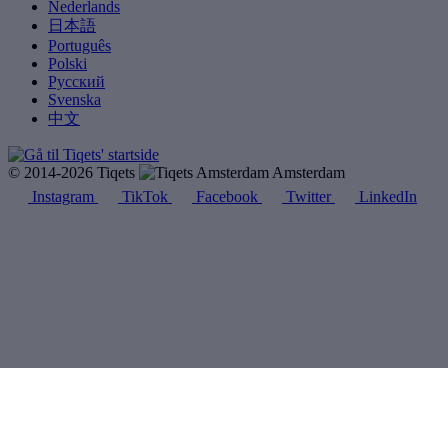
Nederlands
日本語
Português
Polski
Русский
Svenska
中文
© 2014-2026 Tiqets
Amsterdam
Instagram
TikTok
Facebook
Twitter
LinkedIn