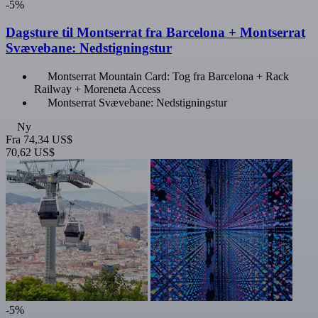
-5%
Dagsture til Montserrat fra Barcelona + Montserrat
Svævebane: Nedstigningstur
Montserrat Mountain Card: Tog fra Barcelona + Rack
Railway + Moreneta Access
Montserrat Svævebane: Nedstigningstur
Ny
Fra
74,34 US$
70,62 US$
-5%