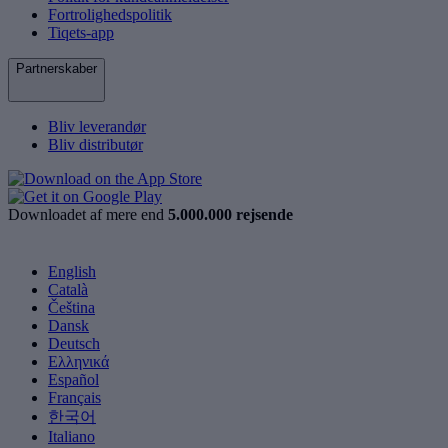
Fortrolighedspolitik
Tiqets-app
Partnerskaber
Bliv leverandør
Bliv distributør
Downloadet af mere end
5.000.000 rejsende
English
Català
Čeština
Dansk
Deutsch
Ελληνικά
Español
Français
한국어
Italiano