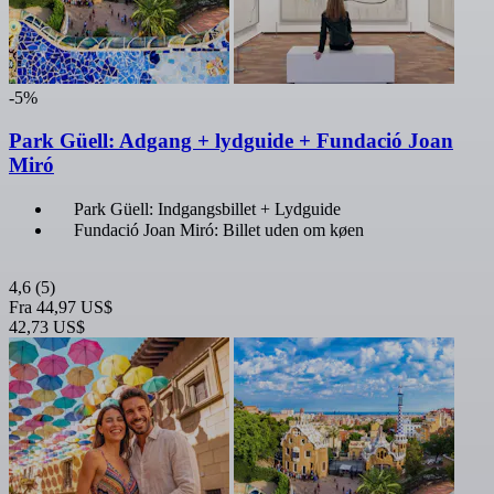
-5%
Park Güell: Adgang + lydguide + Fundació Joan
Miró
Park Güell: Indgangsbillet + Lydguide
Fundació Joan Miró: Billet uden om køen
4,6
(5)
Fra
44,97 US$
42,73 US$