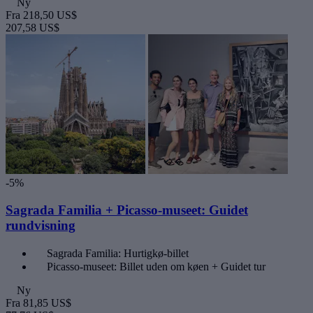
Ny
Fra
218,50 US$
207,58 US$
-5%
Sagrada Familia + Picasso-museet: Guidet
rundvisning
Sagrada Familia: Hurtigkø-billet
Picasso-museet: Billet uden om køen + Guidet tur
Ny
Fra
81,85 US$