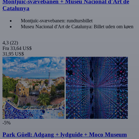
Montjuïc-svævebanen + Museu Nacional d'Art de
Catalunya
Montjuïc-svævebanen: rundtursbillet
Museu Nacional d'Art de Catalunya: Billet uden om køen
4,3
(22)
Fra
33,64 US$
31,95 US$
-5%
Park Güell: Adgang + lydguide + Moco Museum