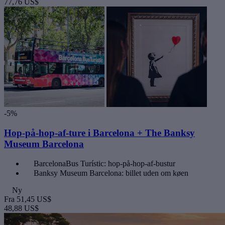
77,76 US$
-5%
Hop-på-hop-af-ture i Barcelona + The Banksy
Museum Barcelona
BarcelonaBus Turístic: hop-på-hop-af-bustur
Banksy Museum Barcelona: billet uden om køen
Ny
Fra
51,45 US$
48,88 US$