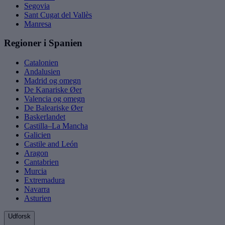
Segovia
Sant Cugat del Vallès
Manresa
Regioner i Spanien
Catalonien
Andalusien
Madrid og omegn
De Kanariske Øer
Valencia og omegn
De Baleariske Øer
Baskerlandet
Castilla–La Mancha
Galicien
Castile and León
Aragon
Cantabrien
Murcia
Extremadura
Navarra
Asturien
Udforsk