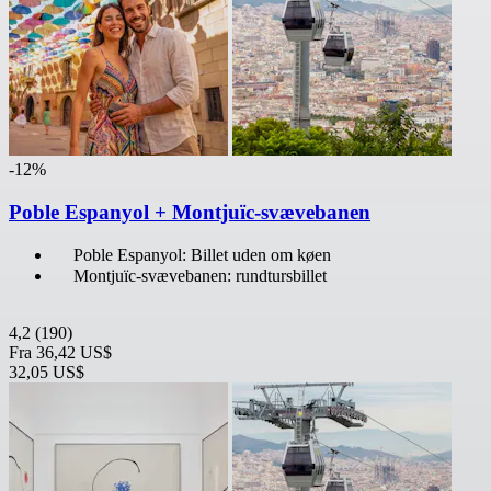
-12%
Poble Espanyol + Montjuïc-svævebanen
Poble Espanyol: Billet uden om køen
Montjuïc-svævebanen: rundtursbillet
4,2
(190)
Fra
36,42 US$
32,05 US$