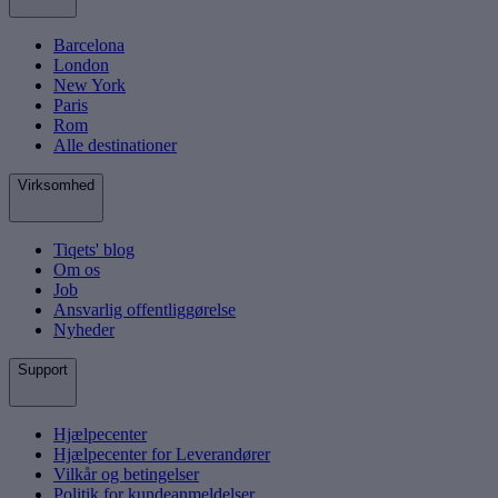
Barcelona
London
New York
Paris
Rom
Alle destinationer
Virksomhed
Tiqets' blog
Om os
Job
Ansvarlig offentliggørelse
Nyheder
Support
Hjælpecenter
Hjælpecenter for Leverandører
Vilkår og betingelser
Politik for kundeanmeldelser