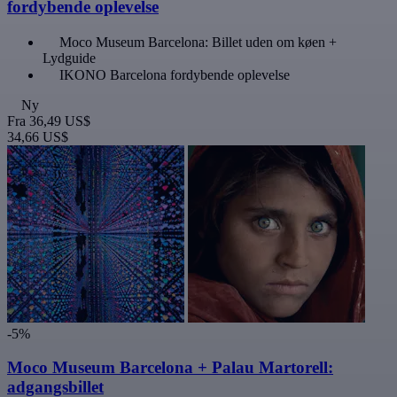
fordybende oplevelse
Moco Museum Barcelona: Billet uden om køen +
Lydguide
IKONO Barcelona fordybende oplevelse
Ny
Fra
36,49 US$
34,66 US$
-5%
Moco Museum Barcelona + Palau Martorell:
adgangsbillet