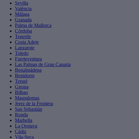
Sevilla
València
Málaga
Granada
Palma de Mallorca
Córdoba
Tenerife
Costa Adeje
Lanzarote
Toledo
Fuerteventura
Las Palmas de Gran Canaria
Benalmádena
Benidorm
Teruel
Girona
Bilbao
Maspalomas
Jerez de la Frontera
San Sebastián
Ronda
Marbella
La Orotava
Cádiz
Vila-Seca