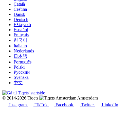
Català
Čeština
Dansk
Deutsch
Ελληνικά
Español
Français
한국어
Italiano
Nederlands
日本語
Português
Polski
Русский
Svenska
中文
© 2014-2026 Tiqets
Amsterdam
Instagram
TikTok
Facebook
Twitter
LinkedIn