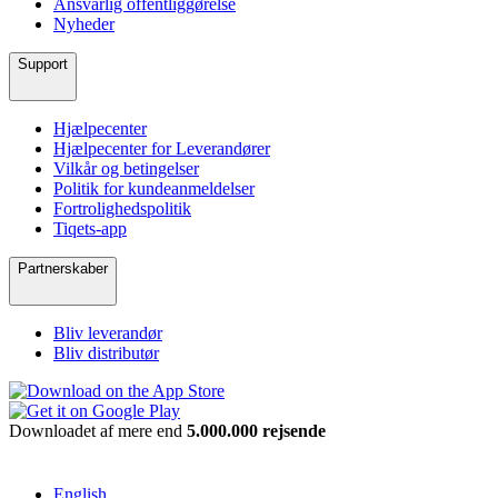
Ansvarlig offentliggørelse
Nyheder
Support
Hjælpecenter
Hjælpecenter for Leverandører
Vilkår og betingelser
Politik for kundeanmeldelser
Fortrolighedspolitik
Tiqets-app
Partnerskaber
Bliv leverandør
Bliv distributør
Downloadet af mere end
5.000.000 rejsende
English