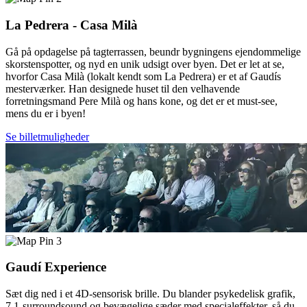
La Pedrera - Casa Milà
Gå på opdagelse på tagterrassen, beundr bygningens ejendommelige
skorstenspotter, og nyd en unik udsigt over byen. Det er let at se,
hvorfor Casa Milà (lokalt kendt som La Pedrera) er et af Gaudís
mesterværker. Han designede huset til den velhavende
forretningsmand Pere Milà og hans kone, og det er et must-see,
mens du er i byen!
Se billetmuligheder
3
Gaudí Experience
Sæt dig ned i et 4D-sensorisk brille. Du blander psykedelisk grafik,
7.1-surroundsound og bevægelige sæder med specialeffekter, så du