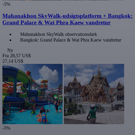
-5%
Mahanakhon SkyWalk-udsigtsplatform + Bangkok:
Grand Palace & Wat Phra Kaew vandretur
Mahanakhon SkyWalk observationsdæk
Bangkok: Grand Palace & Wat Phra Kaew vandretur
Ny
Fra
28,57 US$
27,14 US$
-5%