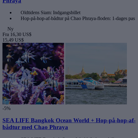
Phraya
Oldtidens Siam: Indgangsbillet
Hop-på-hop-af-bådtur på Chao Phraya-floden: 1-dages pas
Ny
Fra
16,30 US$
15,49 US$
-5%
SEA LIFE Bangkok Ocean World + Hop-på-hop-af-
bådtur med Chao Phraya