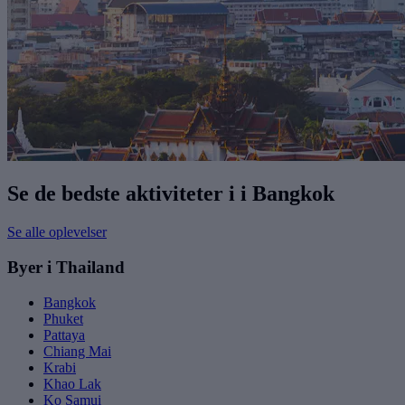
Se de bedste aktiviteter i i Bangkok
Se alle oplevelser
Byer i Thailand
Bangkok
Phuket
Pattaya
Chiang Mai
Krabi
Khao Lak
Ko Samui