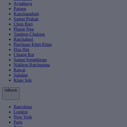
Ayutthaya
Patong
Kanchanaburi
Samut Prakan
Chon Buri
Phang Nga
Tambon Chalong
Ratchaburi
Prachuap Khiri Khan
Hua Hin
Chiang Rai
Samut Songkhram
Nakhon Ratchasima
Rawai
Saladan
Khao Sok
Udforsk
Barcelona
London
New York
Paris