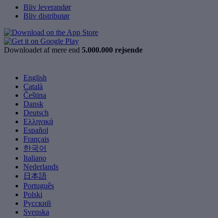
Bliv leverandør
Bliv distributør
Downloadet af mere end
5.000.000 rejsende
English
Català
Čeština
Dansk
Deutsch
Ελληνικά
Español
Français
한국어
Italiano
Nederlands
日本語
Português
Polski
Русский
Svenska