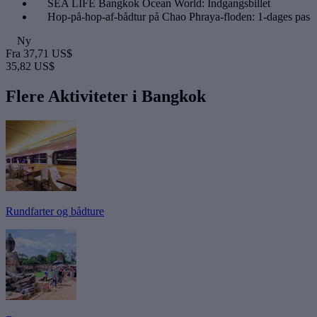
SEA LIFE Bangkok Ocean World: Indgangsbillet
Hop-på-hop-af-bådtur på Chao Phraya-floden: 1-dages pas
Ny
Fra
37,71 US$
35,82 US$
Flere Aktiviteter i Bangkok
Rundfarter og bådture