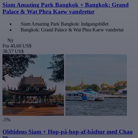
Siam Amazing Park Bangkok + Bangkok: Grand
Palace & Wat Phra Kaew vandretur
Siam Amazing Park Bangkok: Indgangsbillet
Bangkok: Grand Palace & Wat Phra Kaew vandretur
Ny
Fra
40,60 US$
38,57 US$
-5%
Oldtidens Siam + Hop-på-hop-af-bådtur med Chao