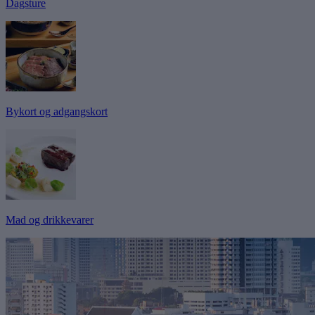
Dagsture
Bykort og adgangskort
Mad og drikkevarer