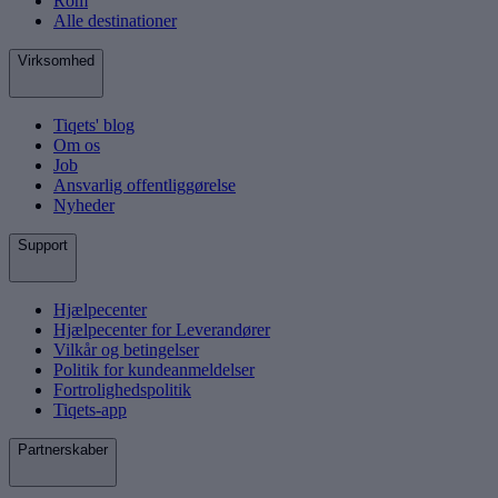
Rom
Alle destinationer
Virksomhed
Tiqets' blog
Om os
Job
Ansvarlig offentliggørelse
Nyheder
Support
Hjælpecenter
Hjælpecenter for Leverandører
Vilkår og betingelser
Politik for kundeanmeldelser
Fortrolighedspolitik
Tiqets-app
Partnerskaber