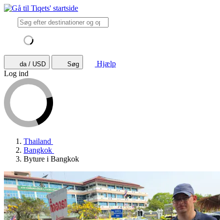
Hjælp
da / USD
Søg
Log ind
Thailand
Bangkok
Byture i Bangkok