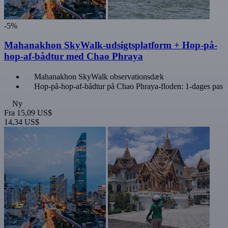
-5%
Mahanakhon SkyWalk-udsigtsplatform + Hop-på-
hop-af-bådtur med Chao Phraya
Mahanakhon SkyWalk observationsdæk
Hop-på-hop-af-bådtur på Chao Phraya-floden: 1-dages pas
Ny
Fra
15,09 US$
14,34 US$