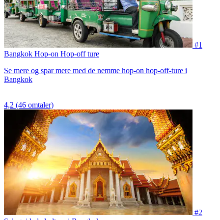
#1
Bangkok Hop-on Hop-off ture
Se mere og spar mere med de nemme hop-on hop-off-ture i
Bangkok
4,2
(46 omtaler)
#2