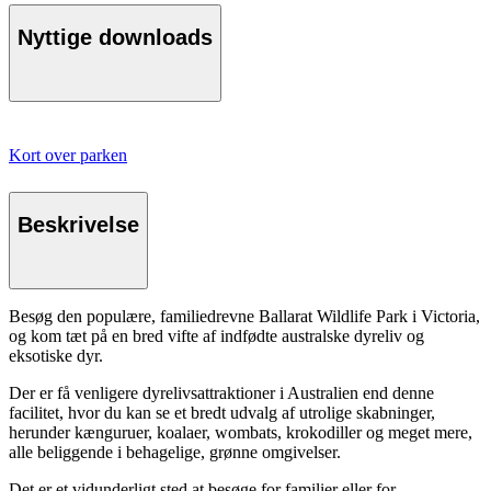
Nyttige downloads
Kort over parken
Beskrivelse
Besøg den populære, familiedrevne Ballarat Wildlife Park i Victoria,
og kom tæt på en bred vifte af indfødte australske dyreliv og
eksotiske dyr.
Der er få venligere dyrelivsattraktioner i Australien end denne
facilitet, hvor du kan se et bredt udvalg af utrolige skabninger,
herunder kænguruer, koalaer, wombats, krokodiller og meget mere,
alle beliggende i behagelige, grønne omgivelser.
Det er et vidunderligt sted at besøge for familier eller for