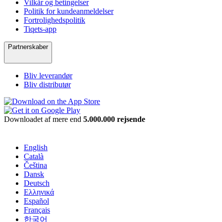
Vilkår og betingelser
Politik for kundeanmeldelser
Fortrolighedspolitik
Tiqets-app
Partnerskaber
Bliv leverandør
Bliv distributør
Downloadet af mere end
5.000.000 rejsende
English
Català
Čeština
Dansk
Deutsch
Ελληνικά
Español
Français
한국어