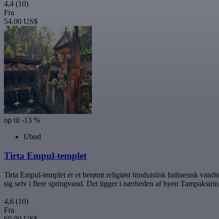
4,4
(10)
Fra
54,00 US$
op til -13 %
Ubud
Tirta Empul-templet
Tirta Empul-templet er et berømt religiøst hinduistisk balinesisk vandt
sig selv i flere springvand. Det ligger i nærheden af byen Tampaksirin
4,6
(10)
Fra
60,00 US$