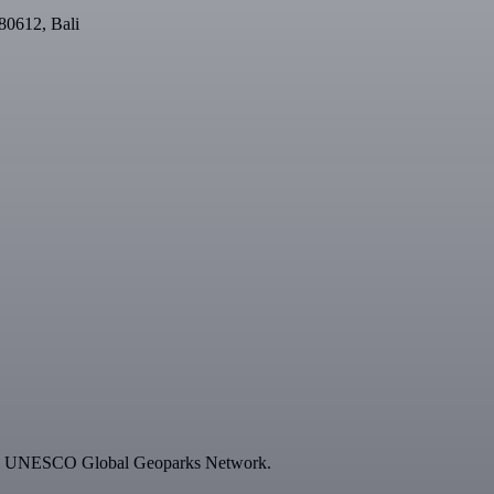
80612, Bali
pført i UNESCO Global Geoparks Network.