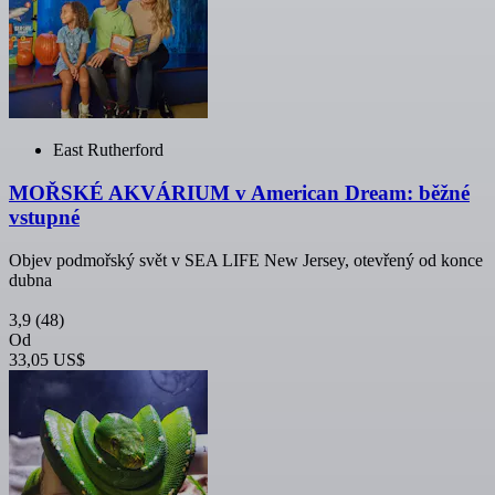
East Rutherford
MOŘSKÉ AKVÁRIUM v American Dream: běžné
vstupné
Objev podmořský svět v SEA LIFE New Jersey, otevřený od konce
dubna
3,9
(48)
Od
33,05 US$