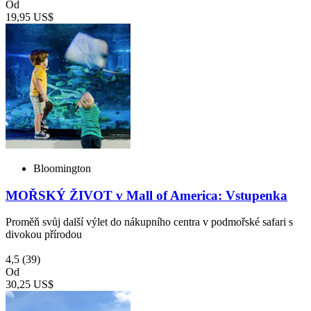
Od
19,95 US$
Bloomington
MOŘSKÝ ŽIVOT v Mall of America: Vstupenka
Proměň svůj další výlet do nákupního centra v podmořské safari s
divokou přírodou
4,5
(39)
Od
30,25 US$