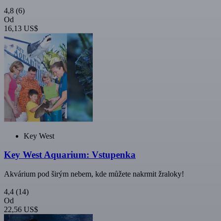
4,8
(6)
Od
16,13 US$
Key West
Key West Aquarium: Vstupenka
Akvárium pod širým nebem, kde můžete nakrmit žraloky!
4,4
(14)
Od
22,56 US$