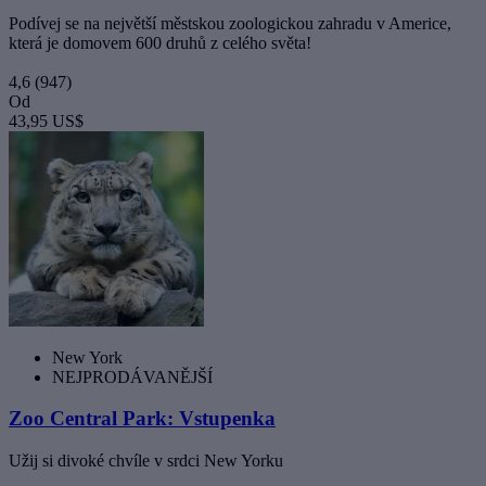
Podívej se na největší městskou zoologickou zahradu v Americe,
která je domovem 600 druhů z celého světa!
4,6
(947)
Od
43,95 US$
New York
NEJPRODÁVANĚJŠÍ
Zoo Central Park: Vstupenka
Užij si divoké chvíle v srdci New Yorku