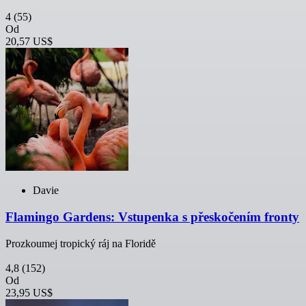
4
(55)
Od
20,57 US$
Davie
Flamingo Gardens: Vstupenka s přeskočením fronty
Prozkoumej tropický ráj na Floridě
4,8
(152)
Od
23,95 US$