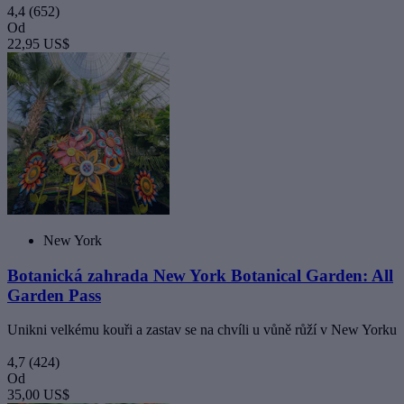
4,4
(652)
Od
22,95 US$
New York
Botanická zahrada New York Botanical Garden: All
Garden Pass
Unikni velkému kouři a zastav se na chvíli u vůně růží v New Yorku
4,7
(424)
Od
35,00 US$