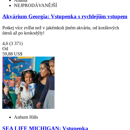
Atlanta
NEJPRODÁVANĚJŠÍ
Akvárium Georgia: Vstupenka s rychlejším vstupem
Potkej více zvířat než v jakémkoli jiném akváriu, od korálových
útesů až po krokodýly!
4,6
(3 371)
Od
59,88 US$
Auburn Hills
SEA LIFE MICHIGAN: Vstupenka