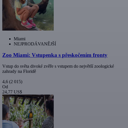
Miami
NEJPRODÁVANĚJŠÍ
Zoo Miami: Vstupenka s přeskočením fronty
Vstup do světa divoké zvěře s vstupem do největší zoologické
zahrady na Floridě
4,6
(2 015)
Od
24,77 US$