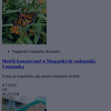
Niagarské vodopády (Kanada)
Motýlí konzervatoř u Niagarských vodopádů:
Vstupenka
Vstup do tropického ráje plného krásných motýlů
4,7
(103)
Od
20,23 US$