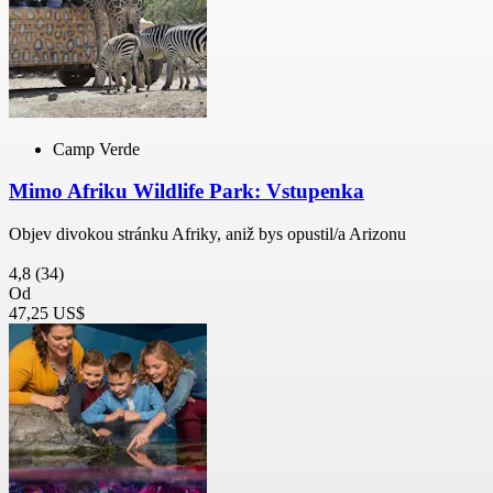
Camp Verde
Mimo Afriku Wildlife Park: Vstupenka
Objev divokou stránku Afriky, aniž bys opustil/a Arizonu
4,8
(34)
Od
47,25 US$