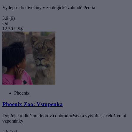
Vydej se do divočiny v zoologické zahradě Peoria
3,9
(9)
Od
12,50 US$
Phoenix
Phoenix Zoo: Vstupenka
Dopřejte rodině outdoorová dobrodružství a vytvořte si celoživotní
vzpomínky
4,6
(77)