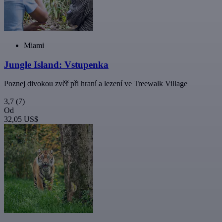
Miami
Jungle Island: Vstupenka
Poznej divokou zvěř při hraní a lezení ve Treewalk Village
3,7
(7)
Od
32,05 US$