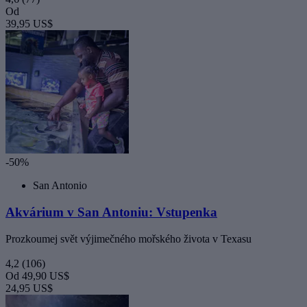
Od
39,95 US$
-50%
San Antonio
Akvárium v San Antoniu: Vstupenka
Prozkoumej svět výjimečného mořského života v Texasu
4,2
(106)
Od
49,90 US$
24,95 US$