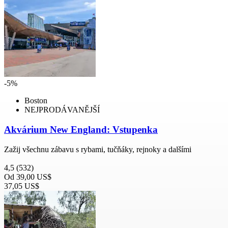
-5%
Boston
NEJPRODÁVANĚJŠÍ
Akvárium New England: Vstupenka
Zažij všechnu zábavu s rybami, tučňáky, rejnoky a dalšími
4,5
(532)
Od
39,00 US$
37,05 US$