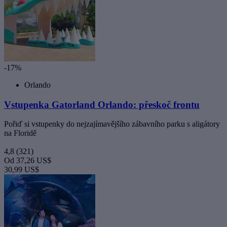
-17%
Orlando
Vstupenka Gatorland Orlando: přeskoč frontu
Pořiď si vstupenky do nejzajímavějšího zábavního parku s aligátory
na Floridě
4,8
(321)
Od
37,26 US$
30,99 US$