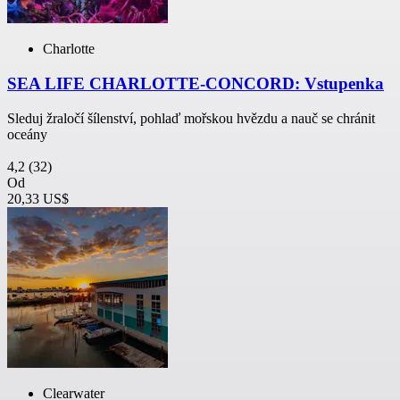
Charlotte
SEA LIFE CHARLOTTE-CONCORD: Vstupenka
Sleduj žraločí šílenství, pohlaď mořskou hvězdu a nauč se chránit
oceány
4,2
(32)
Od
20,33 US$
Clearwater