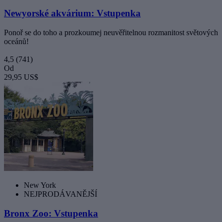
Newyorské akvárium: Vstupenka
Ponoř se do toho a prozkoumej neuvěřitelnou rozmanitost světových
oceánů!
4,5
(741)
Od
29,95 US$
New York
NEJPRODÁVANĚJŠÍ
Bronx Zoo: Vstupenka