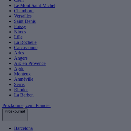
Caen
Le Mont-Saint-Michel
Chambord
Versailles
Saint-Denis
Poissy
Nimes
Lille
La Rochelle
Carcassonne
Arles
Angers
Aix-en-Provence
Agde
Monteux
Amnéville
Serris
Rhodos
La Barben
Prozkoumej zemi Francie
Prozkoumat
Barcelona