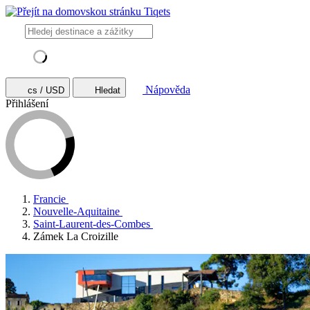
Nápověda
cs / USD
Hledat
Přihlášení
Francie
Nouvelle-Aquitaine
Saint-Laurent-des-Combes
Zámek La Croizille