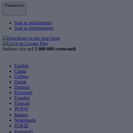
Partnerství
Staň se pořadatelem
Staň se distributorem
Staženo více než
5 000 000 cestovateli
English
Català
Čeština
Dansk
Deutsch
Ελληνικά
Español
Français
한국어
Italiano
Nederlands
日本語
Português