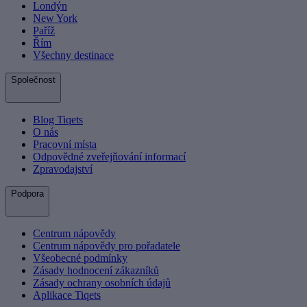
Londýn
New York
Paříž
Řím
Všechny destinace
Společnost
Blog Tiqets
O nás
Pracovní místa
Odpovědné zveřejňování informací
Zpravodajství
Podpora
Centrum nápovědy
Centrum nápovědy pro pořadatele
Všeobecné podmínky
Zásady hodnocení zákazníků
Zásady ochrany osobních údajů
Aplikace Tiqets