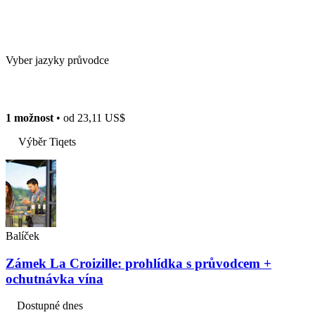
Vyber jazyky průvodce
1 možnost
• od
23,11 US$
Výběr Tiqets
Balíček
Zámek La Croizille: prohlídka s průvodcem +
ochutnávka vína
Dostupné dnes