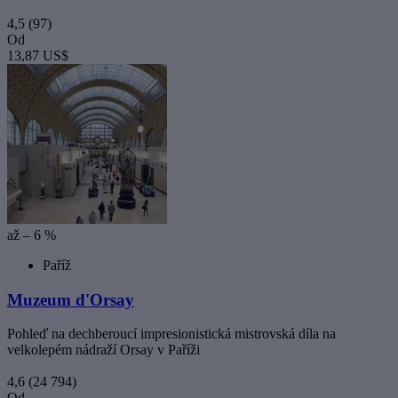
4,5
(97)
Od
13,87 US$
až – 6 %
Paříž
Muzeum d'Orsay
Pohleď na dechberoucí impresionistická mistrovská díla na
velkolepém nádraží Orsay v Paříži
4,6
(24 794)
Od