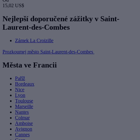
15,02 US$
Nejlepší doporučené zážitky v Saint-
Laurent-des-Combes
Zámek La Croizille
Prozkoumej město Saint-Laurent-des-Combes
Města ve Francii
Paříž
Bordeaux
Nice
Lyon
Toulouse
Marseille
Nantes
Colmar
Amboise
Avignon
Cannes