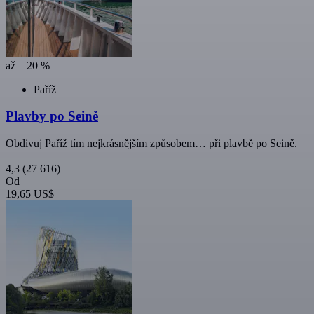
až – 20 %
Paříž
Plavby po Seině
Obdivuj Paříž tím nejkrásnějším způsobem… při plavbě po Seině.
4,3
(27 616)
Od
19,65 US$