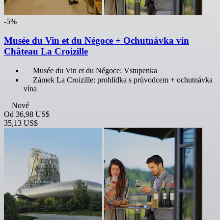
-5%
Musée du Vin et du Négoce + Ochutnávka vín
Château La Croizille
Musée du Vin et du Négoce: Vstupenka
Zámek La Croizille: prohlídka s průvodcem + ochutnávka
vína
Nové
Od
36,98 US$
35,13 US$