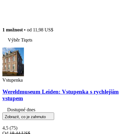
1 možnost
• od
11,98 US$
Výběr Tiqets
Vstupenka
Wereldmuseum Leiden: Vstupenka s rychlejším
vstupem
Dostupné dnes
Zobrazit, co je zahrnuto
4,5
(75)
Od
18,44 US$