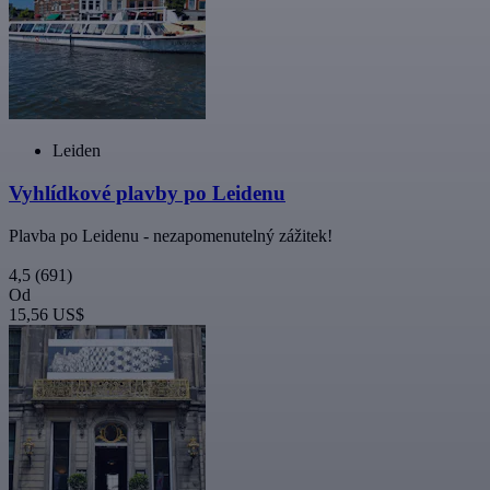
Leiden
Vyhlídkové plavby po Leidenu
Plavba po Leidenu - nezapomenutelný zážitek!
4,5
(691)
Od
15,56 US$