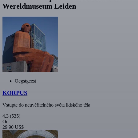
Wereldmuseum Leiden
Oegstgeest
KORPUS
Vstupte do neuvěřitelného světa lidského těla
4,3
(535)
Od
29,90 US$