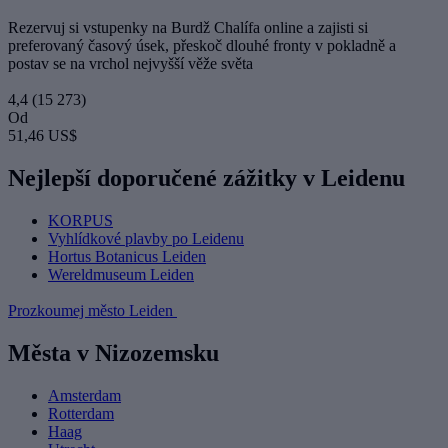
Rezervuj si vstupenky na Burdž Chalífa online a zajisti si
preferovaný časový úsek, přeskoč dlouhé fronty v pokladně a
postav se na vrchol nejvyšší věže světa
4,4
(15 273)
Od
51,46 US$
Nejlepší doporučené zážitky v Leidenu
KORPUS
Vyhlídkové plavby po Leidenu
Hortus Botanicus Leiden
Wereldmuseum Leiden
Prozkoumej město Leiden
Města v Nizozemsku
Amsterdam
Rotterdam
Haag