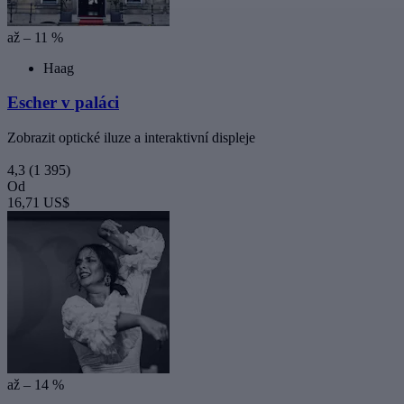
až – 11 %
Haag
Escher v paláci
Zobrazit optické iluze a interaktivní displeje
4,3
(1 395)
Od
16,71 US$
až – 14 %