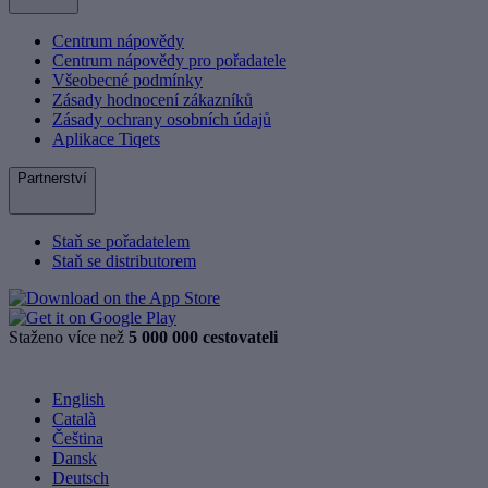
Centrum nápovědy
Centrum nápovědy pro pořadatele
Všeobecné podmínky
Zásady hodnocení zákazníků
Zásady ochrany osobních údajů
Aplikace Tiqets
Partnerství
Staň se pořadatelem
Staň se distributorem
Staženo více než
5 000 000 cestovateli
English
Català
Čeština
Dansk
Deutsch