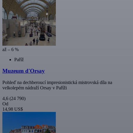
až – 6 %
Paříž
Muzeum d'Orsay
Pohleď na dechberoucí impresionistická mistrovská díla na
velkolepém nádraží Orsay v Paříži
4,6
(24 790)
Od
14,98 US$