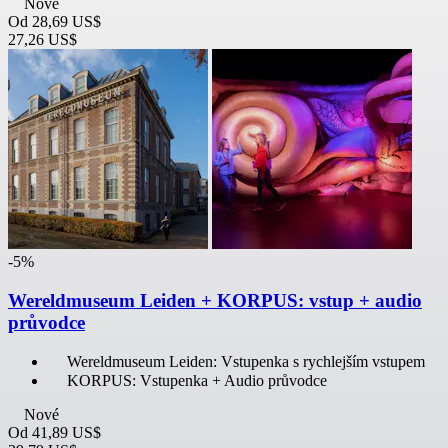
Nové
Od
28,69 US$
27,26 US$
-5%
Wereldmuseum Leiden + KORPUS: vstup + audio
průvodce
Wereldmuseum Leiden: Vstupenka s rychlejším vstupem
KORPUS: Vstupenka + Audio průvodce
Nové
Od
41,89 US$