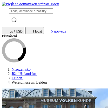
Nápověda
cs / USD
Hledat
Přihlášení
Nizozemsko
Jižní Holandsko
Leiden
Wereldmuseum Leiden