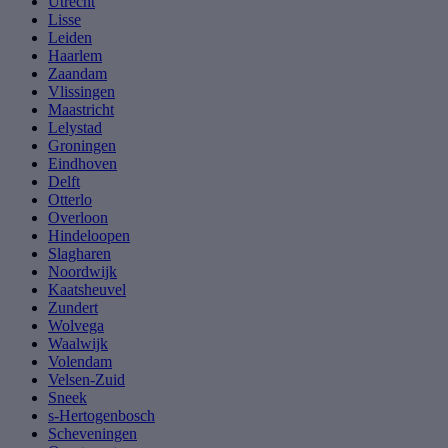
Utrecht
Lisse
Leiden
Haarlem
Zaandam
Vlissingen
Maastricht
Lelystad
Groningen
Eindhoven
Delft
Otterlo
Overloon
Hindeloopen
Slagharen
Noordwijk
Kaatsheuvel
Zundert
Wolvega
Waalwijk
Volendam
Velsen-Zuid
Sneek
s-Hertogenbosch
Scheveningen