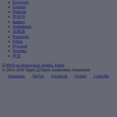
Ελληνικά
Español
Français
한국어
Italiano
Nederlands
日本語
Português
Polski
Русский
Svenska
中文
© 2014-2026 Tiqets
Amsterdam
Instagram
TikTok
Facebook
Twitter
LinkedIn