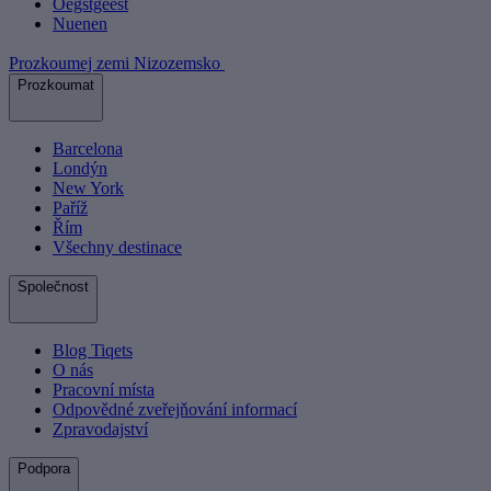
Oegstgeest
Nuenen
Prozkoumej zemi Nizozemsko
Prozkoumat
Barcelona
Londýn
New York
Paříž
Řím
Všechny destinace
Společnost
Blog Tiqets
O nás
Pracovní místa
Odpovědné zveřejňování informací
Zpravodajství
Podpora