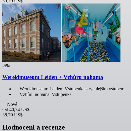
39,79 US$
-5%
Wereldmuseum Leiden + Vzhůru nohama
Wereldmuseum Leiden: Vstupenka s rychlejším vstupem
Vzhůru nohama: Vstupenka
Nové
Od
40,74 US$
38,70 US$
Hodnocení a recenze