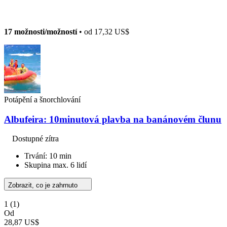
17 možnosti/možností
• od
17,32 US$
Potápění a šnorchlování
Albufeira: 10minutová plavba na banánovém člunu
Dostupné zítra
Trvání: 10 min
Skupina max. 6 lidí
Zobrazit, co je zahrnuto
1
(1)
Od
28,87 US$