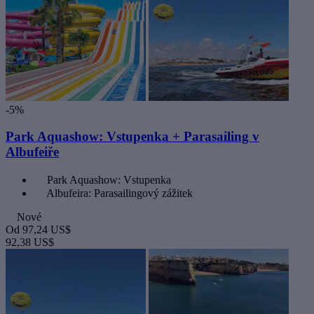
-5%
Park Aquashow: Vstupenka + Parasailing v
Albufeiře
Park Aquashow: Vstupenka
Albufeira: Parasailingový zážitek
Nové
Od
97,24 US$
92,38 US$