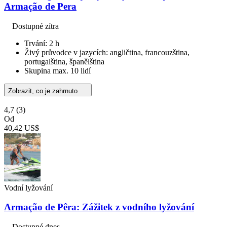
Armação de Pera
Dostupné zítra
Trvání: 2 h
Živý průvodce v jazycích: angličtina, francouzština,
portugalština, španělština
Skupina max. 10 lidí
Zobrazit, co je zahrnuto
4,7
(3)
Od
40,42 US$
Vodní lyžování
Armação de Pêra: Zážitek z vodního lyžování
Dostupné dnes