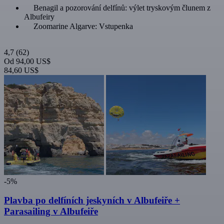
Benagil a pozorování delfínů: výlet tryskovým člunem z
Albufeiry
Zoomarine Algarve: Vstupenka
4,7
(62)
Od
94,00 US$
84,60 US$
-5%
Plavba po delfíních jeskyních v Albufeiře +
Parasailing v Albufeiře