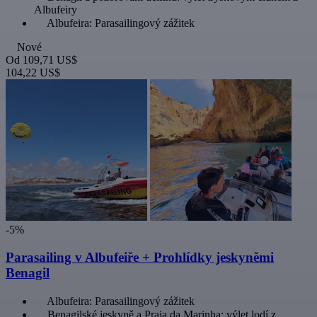
Albufeiry
Albufeira: Parasailingový zážitek
Nové
Od
109,71 US$
104,22 US$
-5%
Parasailing v Albufeiře + Prohlídky jeskyněmi
Benagil
Albufeira: Parasailingový zážitek
Benagilské jeskyně a Praia da Marinha: výlet lodí z