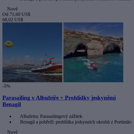
Nové
Od
71,60 US$
68,02 US$
-5%
Parasailing v Albufeiře + Prohlídky jeskyněmi
Benagil
Albufeira: Parasailingový zážitek
Benagil a pobřeží: prohlídka jeskynních okruhů z Portimão
Nové