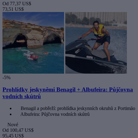
Od
77,37 US$
73,51 US$
-5%
Prohlídky jeskyněmi Benagil + Albufeira: Půjčovna
vodních skútrů
Benagil a pobřeží: prohlídka jeskynních okruhů z Portimão
Albufeira: Půjčovna vodních skútrů
Nové
Od
100,47 US$
95,45 US$