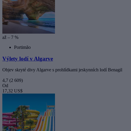
až – 7 %
Portimão
Výlety lodí v Algarve
Objev skryté divy Algarve s prohlídkami jeskynních lodí Benagil
4,7
(2 609)
Od
17,32 US$