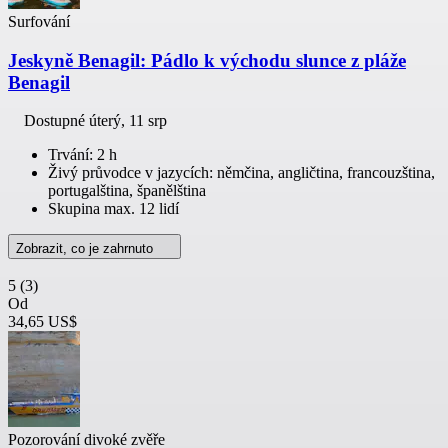
Surfování
Jeskyně Benagil: Pádlo k východu slunce z pláže
Benagil
Dostupné
úterý, 11 srp
Trvání: 2 h
Živý průvodce v jazycích: němčina, angličtina, francouzština,
portugalština, španělština
Skupina max. 12 lidí
Zobrazit, co je zahrnuto
5
(3)
Od
34,65 US$
Pozorování divoké zvěře