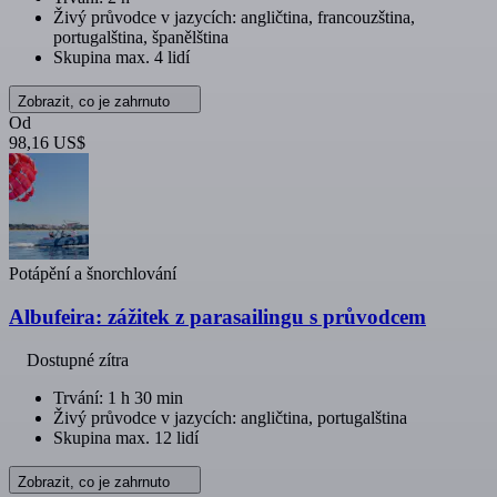
Živý průvodce v jazycích: angličtina, francouzština,
portugalština, španělština
Skupina max. 4 lidí
Zobrazit, co je zahrnuto
Od
98,16 US$
Potápění a šnorchlování
Albufeira: zážitek z parasailingu s průvodcem
Dostupné zítra
Trvání: 1 h 30 min
Živý průvodce v jazycích: angličtina, portugalština
Skupina max. 12 lidí
Zobrazit, co je zahrnuto