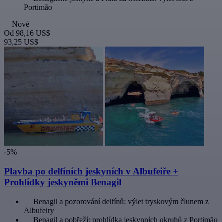
Portimão
Nové
Od
98,16 US$
93,25 US$
-5%
Plavba po delfíních jeskyních v Albufeiře +
Prohlídky jeskyněmi Benagil
Benagil a pozorování delfínů: výlet tryskovým člunem z
Albufeiry
Benagil a pobřeží: prohlídka jeskynních okruhů z Portimão