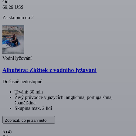
Od
69,29 US$
Za skupinu do 2
Vodní lyžování
Albufeira: Zážitek z vodního lyžování
Dočasně nedostupné
Trvání: 30 min
Živý průvodce v jazycích: angličtina, portugalština,
španělština
Skupina max. 2 lidí
Zobrazit, co je zahrnuto
5
(4)