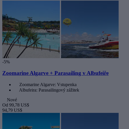
-5%
Zoomarine Algarve + Parasailing v Albufeiře
Zoomarine Algarve: Vstupenka
Albufeira: Parasailingový zážitek
Nové
Od
99,78 US$
94,79 US$