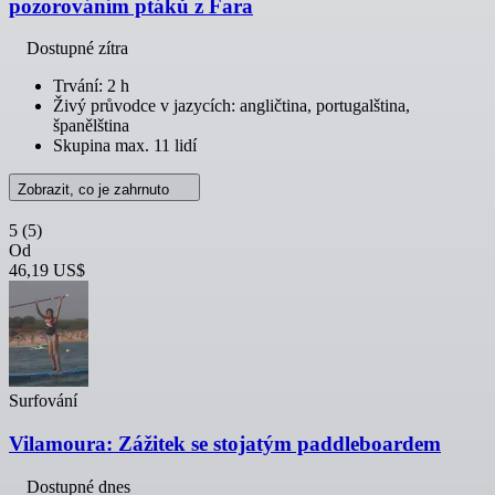
pozorováním ptáků z Fara
Dostupné zítra
Trvání: 2 h
Živý průvodce v jazycích: angličtina, portugalština,
španělština
Skupina max. 11 lidí
Zobrazit, co je zahrnuto
5
(5)
Od
46,19 US$
Surfování
Vilamoura: Zážitek se stojatým paddleboardem
Dostupné dnes