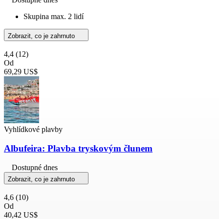
Skupina max. 2 lidí
Zobrazit, co je zahrnuto
4,4
(12)
Od
69,29 US$
Vyhlídkové plavby
Albufeira: Plavba tryskovým člunem
Dostupné dnes
Zobrazit, co je zahrnuto
4,6
(10)
Od
40,42 US$