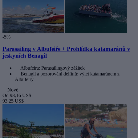
-5%
Parasailing v Albufeiře + Prohlídka katamaránů v
jeskyních Benagil
Albufeira: Parasailingový zážitek
Benagil a pozorování delfínů: výlet katamaránem z
Albufeiry
Nové
Od
98,16 US$
93,25 US$