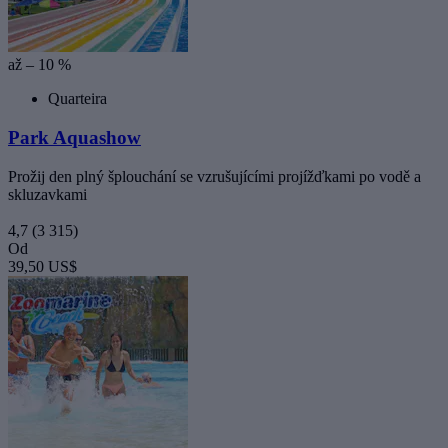
až – 10 %
Quarteira
Park Aquashow
Prožij den plný šplouchání se vzrušujícími projížďkami po vodě a
skluzavkami
4,7
(3 315)
Od
39,50 US$