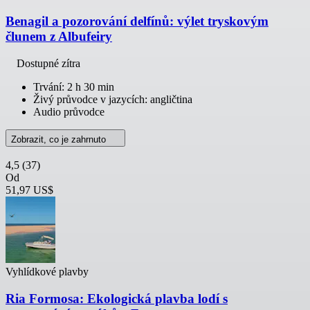
Benagil a pozorování delfínů: výlet tryskovým
člunem z Albufeiry
Dostupné zítra
Trvání: 2 h 30 min
Živý průvodce v jazycích: angličtina
Audio průvodce
Zobrazit, co je zahrnuto
4,5
(37)
Od
51,97 US$
Vyhlídkové plavby
Ria Formosa: Ekologická plavba lodí s