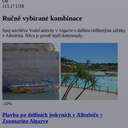
Od
113,17 US$
Ručně vybírané kombinace
Spoj návštěvu Vodní aktivity v Algarve s dalšími oblíbenými zážitky
v Albufeira. Něco je prostě lepší dohromady.
-10%
Plavba po delfíních jeskyních v Albufeiře +
Zoomarine Algarve