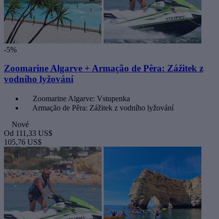
-5%
Zoomarine Algarve + Armação de Pêra: Zážitek z
vodního lyžování
Zoomarine Algarve: Vstupenka
Armação de Pêra: Zážitek z vodního lyžování
Nové
Od
111,33 US$
105,76 US$