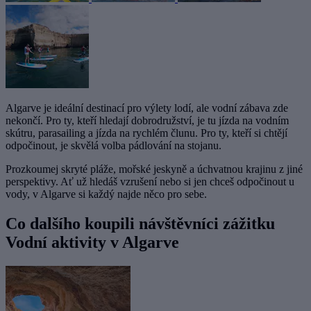
Algarve je ideální destinací pro výlety lodí, ale vodní zábava zde
nekončí. Pro ty, kteří hledají dobrodružství, je tu jízda na vodním
skútru, parasailing a jízda na rychlém člunu. Pro ty, kteří si chtějí
odpočinout, je skvělá volba pádlování na stojanu.
Prozkoumej skryté pláže, mořské jeskyně a úchvatnou krajinu z jiné
perspektivy. Ať už hledáš vzrušení nebo si jen chceš odpočinout u
vody, v Algarve si každý najde něco pro sebe.
Co dalšího koupili návštěvníci zážitku
Vodní aktivity v Algarve