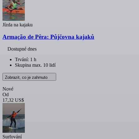
Jízda na kajaku
Armação de Pêra: Půjčovna kajaků
Dostupné dnes
Trvání: 1 h
Skupina max. 10 lidí
Zobrazit, co je zahrnuto
Nové
Od
17,32 US$
Surfování