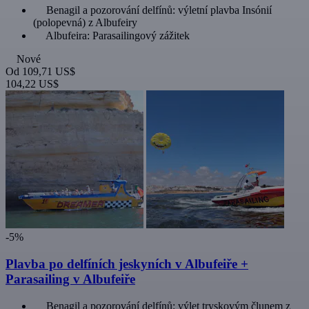
Benagil a pozorování delfínů: výletní plavba Insónií
(polopevná) z Albufeiry
Albufeira: Parasailingový zážitek
Nové
Od
109,71 US$
104,22 US$
-5%
Plavba po delfíních jeskyních v Albufeiře +
Parasailing v Albufeiře
Benagil a pozorování delfínů: výlet tryskovým člunem z