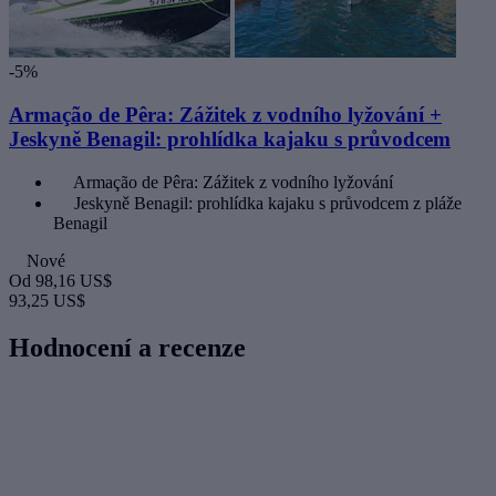
-5%
Armação de Pêra: Zážitek z vodního lyžování +
Jeskyně Benagil: prohlídka kajaku s průvodcem
Armação de Pêra: Zážitek z vodního lyžování
Jeskyně Benagil: prohlídka kajaku s průvodcem z pláže
Benagil
Nové
Od
98,16 US$
93,25 US$
Hodnocení a recenze