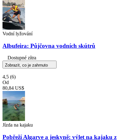
Vodní lyžování
Albufeira: Půjčovna vodních skútrů
Dostupné zítra
Zobrazit, co je zahrnuto
4,5
(6)
Od
80,84 US$
Jízda na kajaku
Pobřeží Algarve a jeskyně: výlet na kajaku z