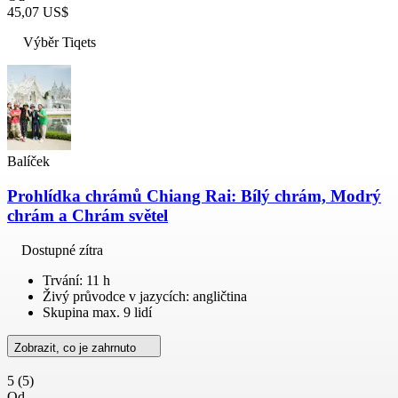
45,07 US$
Výběr Tiqets
Balíček
Prohlídka chrámů Chiang Rai: Bílý chrám, Modrý
chrám a Chrám světel
Dostupné zítra
Trvání: 11 h
Živý průvodce v jazycích: angličtina
Skupina max. 9 lidí
Zobrazit, co je zahrnuto
5
(5)
Od