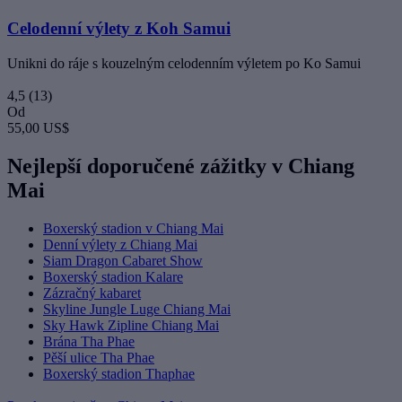
Celodenní výlety z Koh Samui
Unikni do ráje s kouzelným celodenním výletem po Ko Samui
4,5
(13)
Od
55,00 US$
Nejlepší doporučené zážitky v Chiang
Mai
Boxerský stadion v Chiang Mai
Denní výlety z Chiang Mai
Siam Dragon Cabaret Show
Boxerský stadion Kalare
Zázračný kabaret
Skyline Jungle Luge Chiang Mai
Sky Hawk Zipline Chiang Mai
Brána Tha Phae
Pěší ulice Tha Phae
Boxerský stadion Thaphae