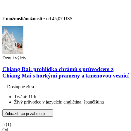
2 možnosti/možností
• od
45,07 US$
Denní výlety
Chiang Rai: prohlídka chrámů s průvodcem z
Chiang Mai s horkými prameny a kmenovou vesnicí
Dostupné zítra
Trvání: 11 h
Živý průvodce v jazycích: angličtina, španělština
Zobrazit, co je zahrnuto
5
(1)
Od