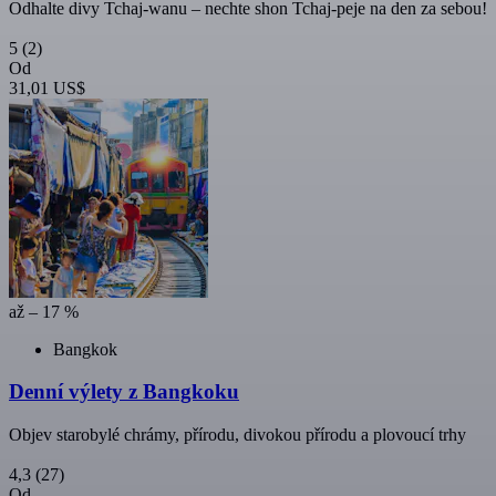
Odhalte divy Tchaj-wanu – nechte shon Tchaj-peje na den za sebou!
5
(2)
Od
31,01 US$
až – 17 %
Bangkok
Denní výlety z Bangkoku
Objev starobylé chrámy, přírodu, divokou přírodu a plovoucí trhy
4,3
(27)
Od