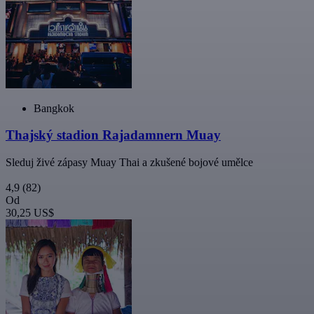
Bangkok
Thajský stadion Rajadamnern Muay
Sleduj živé zápasy Muay Thai a zkušené bojové umělce
4,9
(82)
Od
30,25 US$