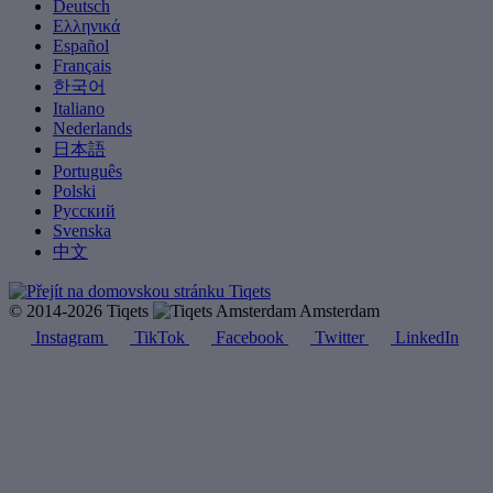
Deutsch
Ελληνικά
Español
Français
한국어
Italiano
Nederlands
日本語
Português
Polski
Русский
Svenska
中文
© 2014-2026 Tiqets
Amsterdam
Instagram
TikTok
Facebook
Twitter
LinkedIn