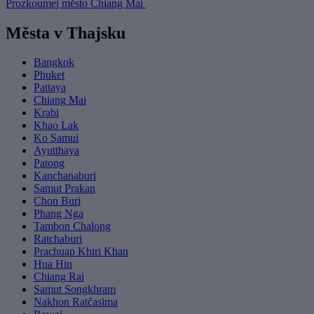
Prozkoumej město Chiang Mai
Města v Thajsku
Bangkok
Phuket
Pattaya
Chiang Mai
Krabi
Khao Lak
Ko Samui
Ayutthaya
Patong
Kanchanaburi
Samut Prakan
Chon Buri
Phang Nga
Tambon Chalong
Ratchaburi
Prachuap Khiri Khan
Hua Hin
Chiang Rai
Samut Songkhram
Nakhon Ratčasima