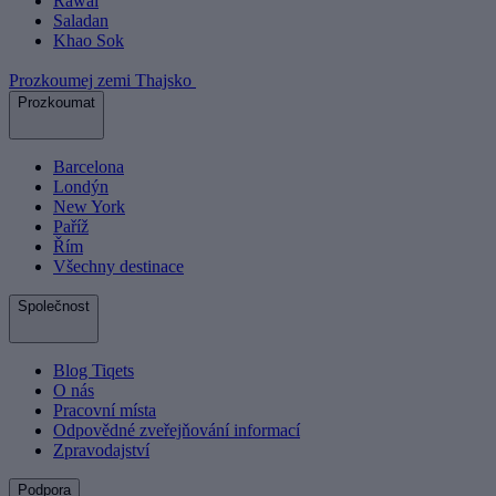
Rawai
Saladan
Khao Sok
Prozkoumej zemi Thajsko
Prozkoumat
Barcelona
Londýn
New York
Paříž
Řím
Všechny destinace
Společnost
Blog Tiqets
O nás
Pracovní místa
Odpovědné zveřejňování informací
Zpravodajství
Podpora