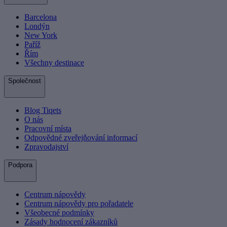
Barcelona
Londýn
New York
Paříž
Řím
Všechny destinace
Společnost
Blog Tiqets
O nás
Pracovní místa
Odpovědné zveřejňování informací
Zpravodajství
Podpora
Centrum nápovědy
Centrum nápovědy pro pořadatele
Všeobecné podmínky
Zásady hodnocení zákazníků