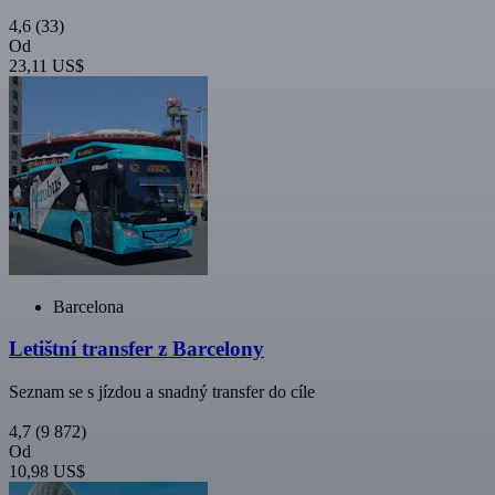
4,6
(33)
Od
23,11 US$
Barcelona
Letištní transfer z Barcelony
Seznam se s jízdou a snadný transfer do cíle
4,7
(9 872)
Od
10,98 US$