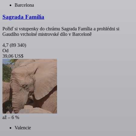
Barcelona
Sagrada Família
Pořiď si vstupenky do chrámu Sagrada Família a prohlédni si
Gaudího vrcholné mistrovské dílo v Barceloně
4,7
(89 340)
Od
39,06 US$
až – 6 %
Valencie