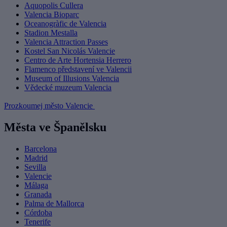
Aquopolis Cullera
Valencia Bioparc
Oceanogràfic de Valencia
Stadion Mestalla
Valencia Attraction Passes
Kostel San Nicolás Valencie
Centro de Arte Hortensia Herrero
Flamenco představení ve Valencii
Museum of Illusions Valencia
Vědecké muzeum Valencia
Prozkoumej město Valencie
Města ve Španělsku
Barcelona
Madrid
Sevilla
Valencie
Málaga
Granada
Palma de Mallorca
Córdoba
Tenerife