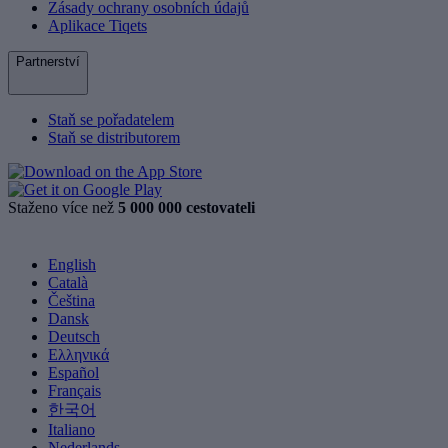
Zásady ochrany osobních údajů
Aplikace Tiqets
Partnerství
Staň se pořadatelem
Staň se distributorem
Staženo více než
5 000 000 cestovateli
English
Català
Čeština
Dansk
Deutsch
Ελληνικά
Español
Français
한국어
Italiano
Nederlands