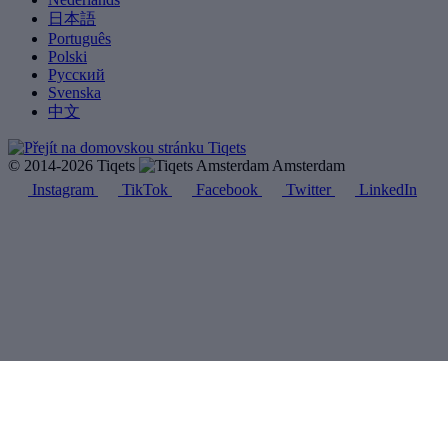
日本語
Português
Polski
Русский
Svenska
中文
© 2014-2026 Tiqets
Amsterdam
Instagram
TikTok
Facebook
Twitter
LinkedIn