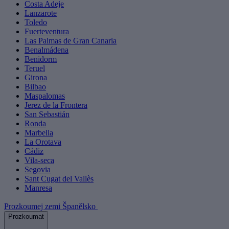
Costa Adeje
Lanzarote
Toledo
Fuerteventura
Las Palmas de Gran Canaria
Benalmádena
Benidorm
Teruel
Girona
Bilbao
Maspalomas
Jerez de la Frontera
San Sebastián
Ronda
Marbella
La Orotava
Cádiz
Vila-seca
Segovia
Sant Cugat del Vallès
Manresa
Prozkoumej zemi Španělsko
Prozkoumat