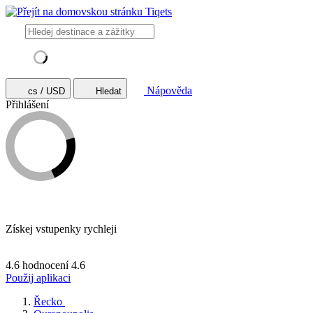
Nápověda
cs / USD
Hledat
Přihlášení
Získej vstupenky rychleji
4.6 hodnocení
4.6
Použij aplikaci
Řecko