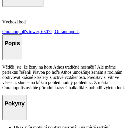
Výchozí bod
Ouranoupoli's tower, 63075, Ouranoupolis
Popis
Věděli jste, že ženy na horu Athos tradičně nesmějí? Ale máme
perfektní řešení! Plavba po hoře Athos umožňuje ženám a rodinám
obdivovat krásné kláštery z uctivé vzdálenosti. Představ si vítr ve
vlasech, slunce na kůži a pohled hodný pohlednic. Z města
Ouranopolis uvidíte přírodní krásy Chalkidiki z pohodlí výletní lodi.
Pokyny
Ukaž svůj mobilní poukaz personálu na místě setkání