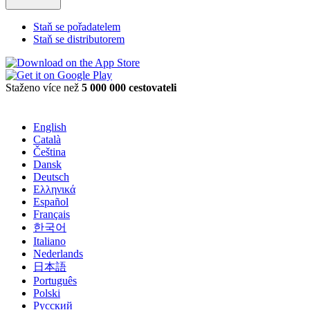
Staň se pořadatelem
Staň se distributorem
Staženo více než
5 000 000 cestovateli
English
Català
Čeština
Dansk
Deutsch
Ελληνικά
Español
Français
한국어
Italiano
Nederlands
日本語
Português
Polski
Русский