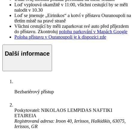
Loď vyplouvá okamžitě v 11:00, všichni cestující by se měli
nalodit v 10.30
Loď se jmenuje „Eirinikos“ a kotví v přístavu Ouranoupoli na
třetím místě na pravé straně
Všichni cestující by měli zaparkovat své auto před příjezdem
do přístavu. Zkontroluj
polohu parkování v Mapách Google
Poloha přístavu v Ouranoupoli je k dispozici zde
Další informace
Bezbariérový přístup
Poskytovatel: NIKOLAOS LEMPIDAS NAFTIKI
ETAIREIA
Registrovaná adresa: Iroon 40, Ierissos, Halkidikis, 63075,
Ierissos, GR