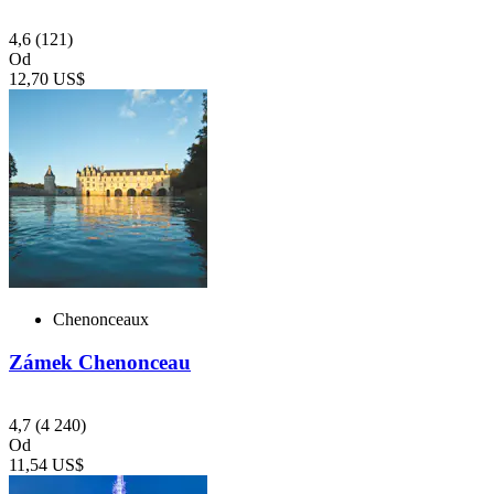
4,6
(121)
Od
12,70 US$
Chenonceaux
Zámek Chenonceau
4,7
(4 240)
Od
11,54 US$