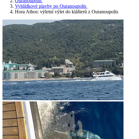
Ouranoupolis
Vyhlídkové plavby po Ouranoupolis
Hora Athos: výletní výlet do klášterů z Ouranoupolis