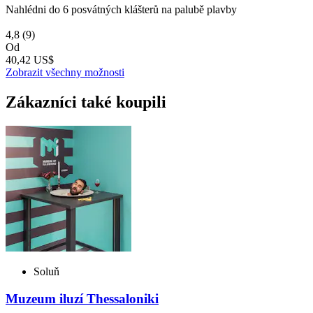
Nahlédni do 6 posvátných klášterů na palubě plavby
4,8
(9)
Od
40,42 US$
Zobrazit všechny možnosti
Zákazníci také koupili
Soluň
Muzeum iluzí Thessaloniki