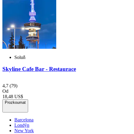
Soluň
Skyline Cafe Bar - Restaurace
4,7
(79)
Od
18,48 US$
Prozkoumat
Barcelona
Londýn
New York