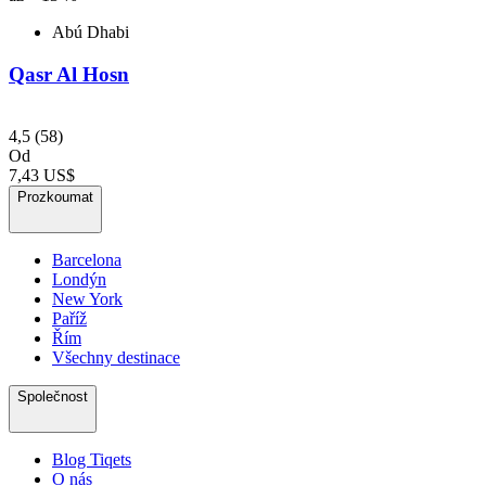
Abú Dhabi
Qasr Al Hosn
4,5
(58)
Od
7,43 US$
Prozkoumat
Barcelona
Londýn
New York
Paříž
Řím
Všechny destinace
Společnost
Blog Tiqets
O nás