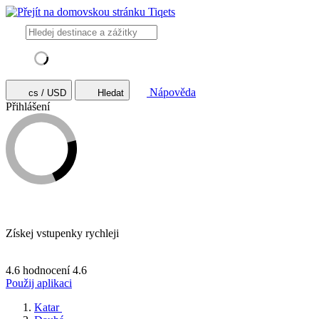
Nápověda
cs / USD
Hledat
Přihlášení
Získej vstupenky rychleji
4.6 hodnocení
4.6
Použij aplikaci
Katar