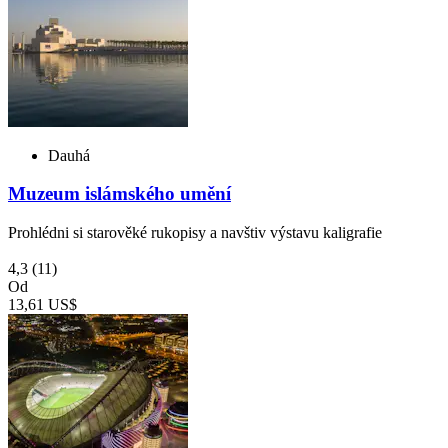
Dauhá
Muzeum islámského umění
Prohlédni si starověké rukopisy a navštiv výstavu kaligrafie
4,3
(11)
Od
13,61 US$