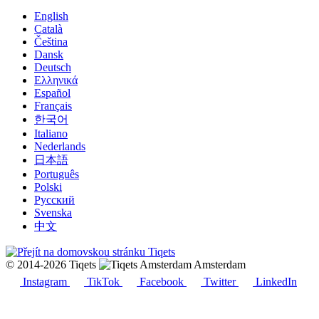
English
Català
Čeština
Dansk
Deutsch
Ελληνικά
Español
Français
한국어
Italiano
Nederlands
日本語
Português
Polski
Русский
Svenska
中文
© 2014-2026 Tiqets
Amsterdam
Instagram
TikTok
Facebook
Twitter
LinkedIn