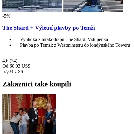
-5%
The Shard + Výletní plavby po Temži
Vyhlídka z mrakodrapu The Shard: Vstupenka
Plavba po Temži: z Westminsteru do londýnského Toweru
4,6
(24)
Od
60,03 US$
57,03 US$
Zákazníci také koupili