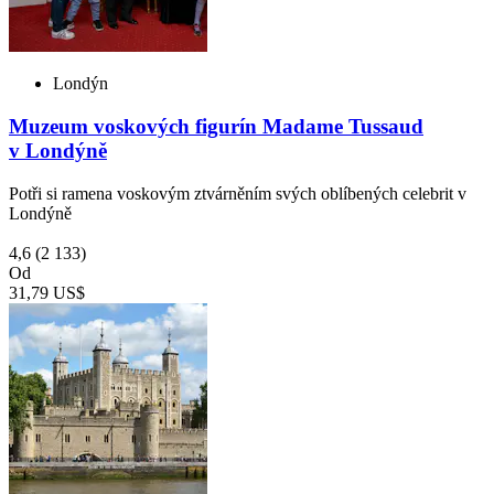
Londýn
Muzeum voskových figurín Madame Tussaud
v Londýně
Potři si ramena voskovým ztvárněním svých oblíbených celebrit v
Londýně
4,6
(2 133)
Od
31,79 US$