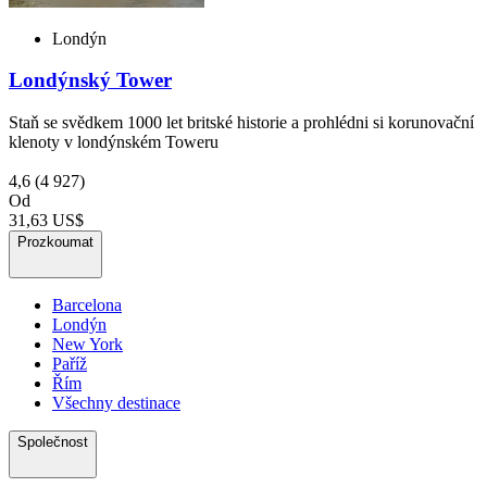
Londýn
Londýnský Tower
Staň se svědkem 1000 let britské historie a prohlédni si korunovační
klenoty v londýnském Toweru
4,6
(4 927)
Od
31,63 US$
Prozkoumat
Barcelona
Londýn
New York
Paříž
Řím
Všechny destinace
Společnost