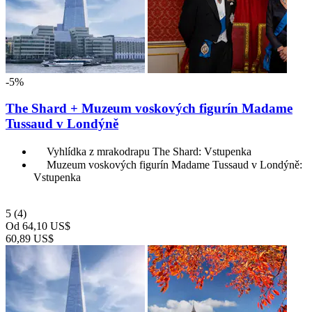
-5%
The Shard + Muzeum voskových figurín Madame
Tussaud v Londýně
Vyhlídka z mrakodrapu The Shard: Vstupenka
Muzeum voskových figurín Madame Tussaud v Londýně:
Vstupenka
5
(4)
Od
64,10 US$
60,89 US$