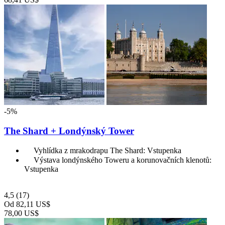
-5%
The Shard + Londýnský Tower
Vyhlídka z mrakodrapu The Shard: Vstupenka
Výstava londýnského Toweru a korunovačních klenotů:
Vstupenka
4,5
(17)
Od
82,11 US$
78,00 US$