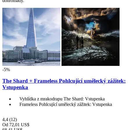
dohromady.
-5%
The Shard + Frameless Pohlcující umělecký zážitek:
Vstupenka
Vyhlídka z mrakodrapu The Shard: Vstupenka
Frameless Pohlcující umělecký zážitek: Vstupenka
4,4
(12)
Od
72,01 US$
68,41 US$