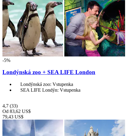
-5%
Londýnská zoo + SEA LIFE London
Londýnská zoo: Vstupenka
SEA LIFE Londýn: Vstupenka
4,7
(33)
Od
83,62 US$
79,43 US$