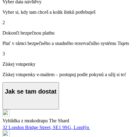
Vyber data návštěvy
Vyber si, kdy tam chceš a kolik lístků potřebuješ
2
Dokonči bezpečnou platbu
Plať v rámci bezpečného a snadného rezervačního systému Tiqets
3
Získej vstupenky
Získej vstupenky e-mailem – postupuj podle pokynů a užij si to!
Jak se tam dostat
Vyhlídka z mrakodrapu The Shard
32 London Bridge Street, SE1 9SG, Londýn