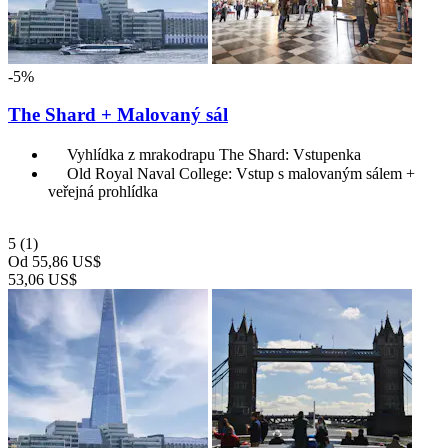
-5%
The Shard + Malovaný sál
Vyhlídka z mrakodrapu The Shard: Vstupenka
Old Royal Naval College: Vstup s malovaným sálem +
veřejná prohlídka
5
(1)
Od
55,86 US$
53,06 US$