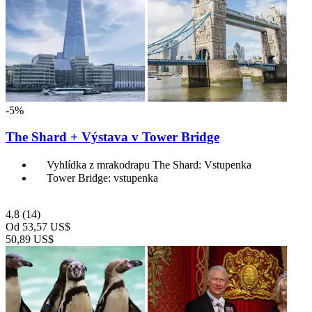
-5%
The Shard + Výstava v Tower Bridge
Vyhlídka z mrakodrapu The Shard: Vstupenka
Tower Bridge: vstupenka
4,8
(14)
Od
53,57 US$
50,89 US$