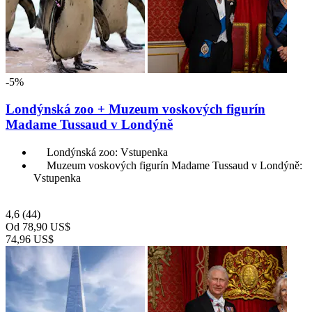
-5%
Londýnská zoo + Muzeum voskových figurín
Madame Tussaud v Londýně
Londýnská zoo: Vstupenka
Muzeum voskových figurín Madame Tussaud v Londýně:
Vstupenka
4,6
(44)
Od
78,90 US$
74,96 US$