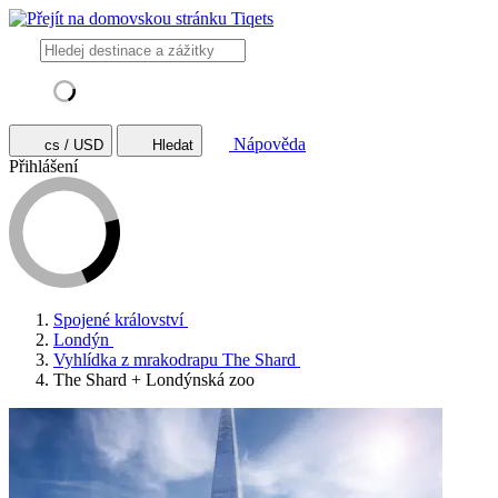
Nápověda
cs / USD
Hledat
Přihlášení
Spojené království
Londýn
Vyhlídka z mrakodrapu The Shard
The Shard + Londýnská zoo