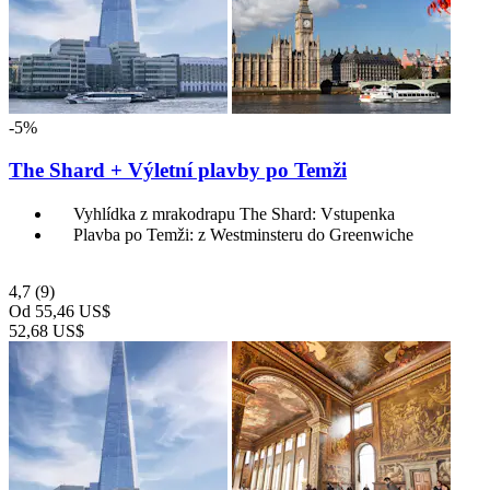
-5%
The Shard + Výletní plavby po Temži
Vyhlídka z mrakodrapu The Shard: Vstupenka
Plavba po Temži: z Westminsteru do Greenwiche
4,7
(9)
Od
55,46 US$
52,68 US$