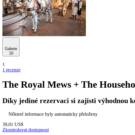
Galerie
10
1
1 recenze
The Royal Mews + The Househ
Díky jediné rezervaci si zajisti výhodnou k
Některé informace byly automaticky přeloženy
39,01 US$
Zkontrolovat dostupnost