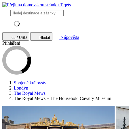
Nápověda
cs / USD
Hledat
Přihlášení
Spojené království
Londýn
The Royal Mews
The Royal Mews + The Household Cavalry Museum