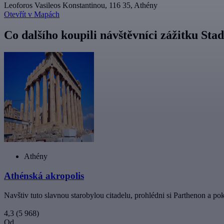
Leoforos Vasileos Konstantinou, 116 35, Athény
Otevřít v Mapách
Co dalšího koupili návštěvníci zážitku Sta
Athény
Athénská akropolis
Navštiv tuto slavnou starobylou citadelu, prohlédni si Parthenon a 
4,3
(5 968)
Od