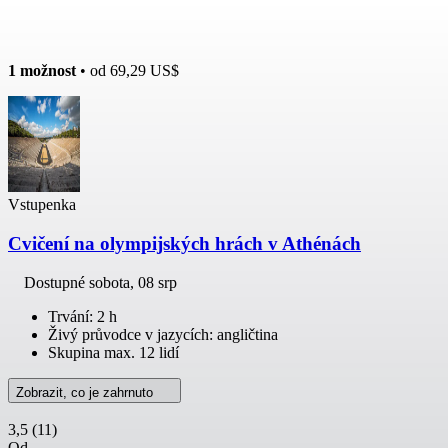
1 možnost
• od
69,29 US$
Vstupenka
Cvičení na olympijských hrách v Athénách
Dostupné
sobota, 08 srp
Trvání: 2 h
Živý průvodce v jazycích: angličtina
Skupina max. 12 lidí
Zobrazit, co je zahrnuto
3,5
(11)
Od