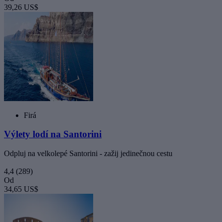
39,26 US$
Firá
Výlety lodí na Santorini
Odpluj na velkolepé Santorini - zažij jedinečnou cestu
4,4
(289)
Od
34,65 US$