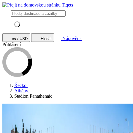
Nápověda
cs / USD
Hledat
Přihlášení
Řecko
Athény
Stadion Panathenaic