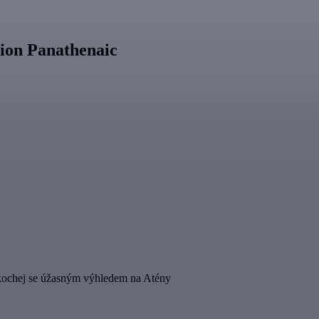
dion Panathenaic
pokochej se úžasným výhledem na Atény