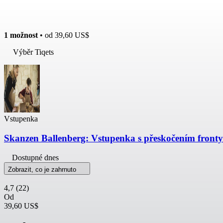
1 možnost
• od
39,60 US$
Výběr Tiqets
Vstupenka
Skanzen Ballenberg: Vstupenka s přeskočením fronty
Dostupné dnes
Zobrazit, co je zahrnuto
4,7
(22)
Od
39,60 US$