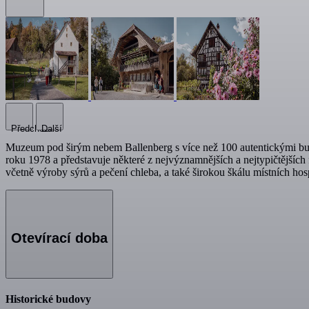
Předchozí
Další
Muzeum pod širým nebem Ballenberg s více než 100 autentickými budo
roku 1978 a představuje některé z nejvýznamnějších a nejtypičtějšíc
včetně výroby sýrů a pečení chleba, a také širokou škálu místních ho
Otevírací doba
Historické budovy