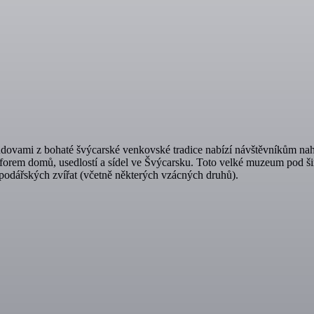
vami z bohaté švýcarské venkovské tradice nabízí návštěvníkům nahléd
h forem domů, usedlostí a sídel ve Švýcarsku. Toto velké muzeum pod 
spodářských zvířat (včetně některých vzácných druhů).