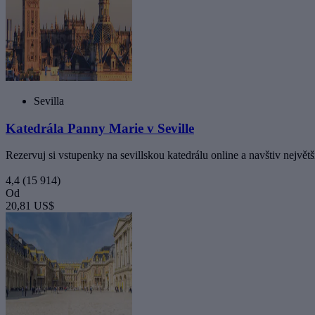
Sevilla
Katedrála Panny Marie v Seville
Rezervuj si vstupenky na sevillskou katedrálu online a navštiv největš
4,4
(15 914)
Od
20,81 US$